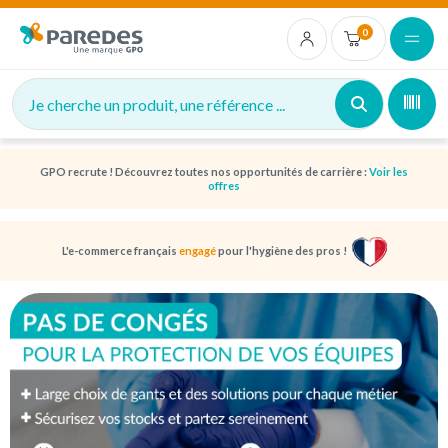
0
Je cherche un produit, une référence ...
GPO recrute ! Découvrez toutes nos opportunités de carrière :
Voir les
offres
L'e-commerce français
engagé
pour l'hygiène des pros !