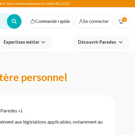
votre 1ère commande avec le code HELLO25
0
Commande rapide
Se connecter
Expertises métier
Découvrir Paredes
ctère personnel
Paredes »).
rmément aux législations applicables, notamment au