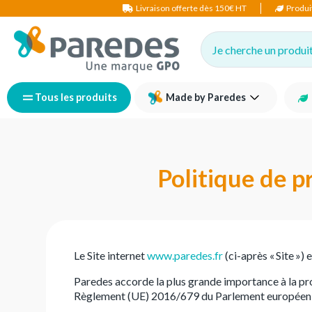
Livraison offerte dès 150€ HT
Produi
Je cherche un produit,
Tous les produits
Made by Paredes
Politique de p
Le Site internet
www.paredes.fr
(ci-après « Site 
Paredes accorde la plus grande importance à la pr
Règlement (UE) 2016/679 du Parlement européen et