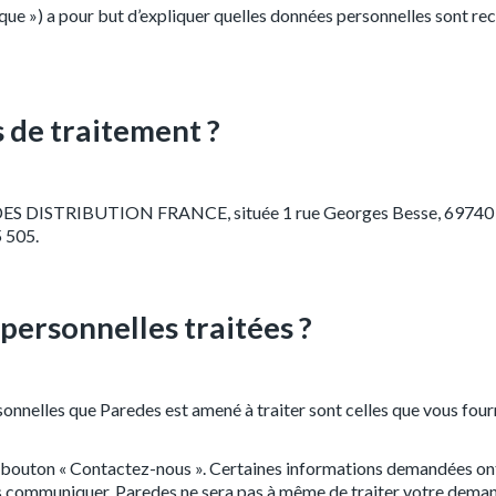
tique ») a pour but d’expliquer quelles données personnelles sont re
s de traitement ?
REDES DISTRIBUTION FRANCE, située 1 rue Georges Besse, 69740 G
 505.
 personnelles traitées ?
onnelles que Paredes est amené à traiter sont celles que vous fourni
 bouton « Contactez-nous ». Certaines informations demandées ont 
les communiquer, Paredes ne sera pas à même de traiter votre dema