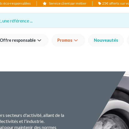
ts éco-responsables
Service client par métier
25€ offerts sur 
 une référence ...
Offre responsable
Promos
Nouveautés
s secteurs d'activité, allant de la
ectivités et l'industrie.
ial pour maintenir des normes