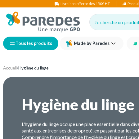
Livraison offerte dès 150€ HT
Produi
Je cherche un produit,
Tous les produits
Made by Paredes
Accueil
/
Hygiène du linge
Hygiène du linge
L'hygiène du linge occupe une place essentielle dans diver
santé aux entreprises de propreté, en passant par les coll
Comprendre l'importance de l'hygiène du linge est cruc