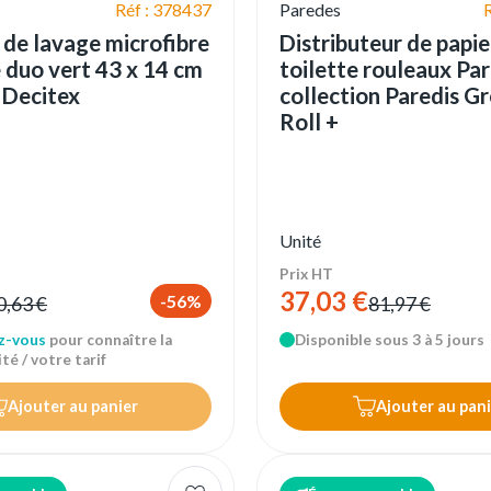
Réf : 378437
Paredes
de lavage microfibre
Distributeur de papie
 duo vert 43 x 14 cm
toilette rouleaux Pa
 Decitex
collection Paredis Gr
Roll +
Unité
Prix HT
37,03 €
-56%
0,63 €
81,97 €
z-vous
pour connaître la
Disponible sous 3 à 5 jours
té / votre tarif
Ajouter au panier
Ajouter au pani