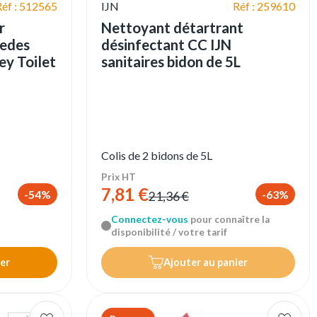
Réf : 512565
IJN
Réf : 259610
r
Nettoyant détartrant
redes
désinfectant CC IJN
ey Toilet
sanitaires bidon de 5L
Colis de 2 bidons de 5L
Prix HT
7,81 €
-54%
-63%
21,36 €
Connectez-vous
pour connaître la
disponibilité / votre tarif
er
Ajouter au panier