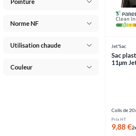
Pointure
Norme NF
Utilisation chaude
Jet'Sac
Sac plas
11µm Je
Couleur
Colis de 20
Prix HT
9,88 €
2