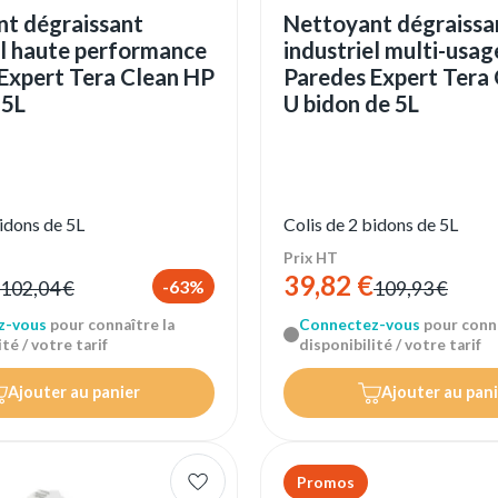
t dégraissant
Nettoyant dégraissa
el haute performance
industriel multi-usag
Expert Tera Clean HP
Paredes Expert Tera
 5L
U bidon de 5L
bidons de 5L
Colis de 2 bidons de 5L
Prix HT
39,82 €
-63%
102,04 €
109,93 €
z-vous
pour connaître la
Connectez-vous
pour conna
té / votre tarif
disponibilité / votre tarif
Ajouter au panier
Ajouter au pani
Promos