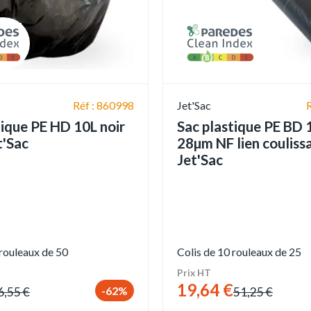
Réf : 860998
Jet'Sac
tique PE HD 10L noir
Sac plastique PE BD 
t'Sac
28µm NF lien couliss
Jet'Sac
 rouleaux de 50
Colis de 10 rouleaux de 25
Prix HT
19,64 €
-62%
6,55 €
51,25 €