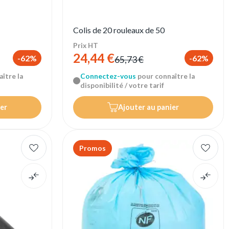
Colis de 20 rouleaux de 50
Prix HT
24,44 €
-62%
-62%
65,73 €
ître la
Connectez-vous
pour connaître la
disponibilité / votre tarif
er
Ajouter au panier
Promos