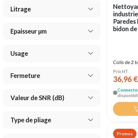
Nettoyan
Litrage
industri
Paredes 
bidon de
Epaisseur µm
Usage
Colis de 2 
Prix HT
Fermeture
36,96 €
Connecte
disponibili
Valeur de SNR (dB)
Type de pliage
Promos