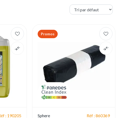
Promos
Réf : 190205
Sphere
Réf : 860369