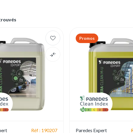
 trouvés
Promos
pert
Réf : 190207
Paredes Expert