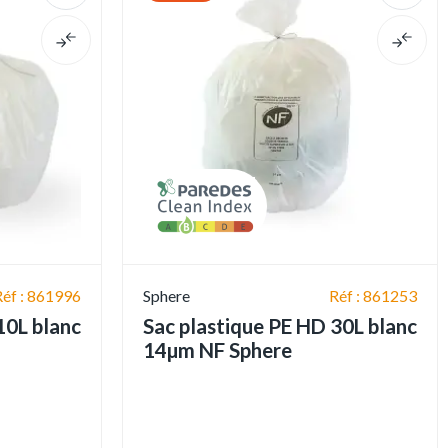
Réf : 861996
Sphere
Réf : 861253
10L blanc
Sac plastique PE HD 30L blanc
14µm NF Sphere