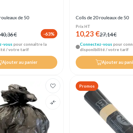
 rouleaux de 50
Colis de 20 rouleaux de 50
Prix HT
10,23 €
-63%
40,36 €
27,14 €
z-vous
pour connaître la
Connectez-vous
pour conna
té / votre tarif
disponibilité / votre tarif
Ajouter au panier
Ajouter au pani
Promos