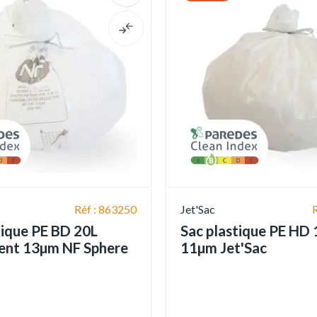
Réf : 863250
Jet'Sac
tique PE BD 20L
Sac plastique PE HD 
ent 13µm NF Sphere
11µm Jet'Sac