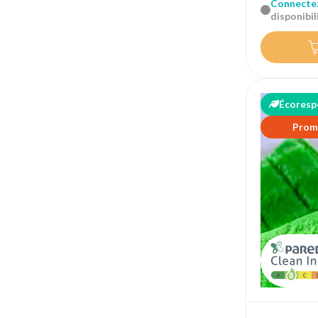
Connecte
disponibili
Écoresp
Prom