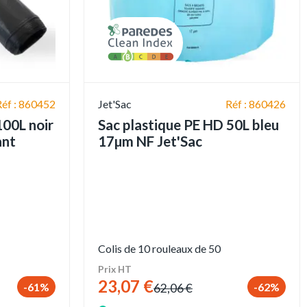
Réf : 860452
Jet'Sac
Réf : 860426
100L noir
Sac plastique PE HD 50L bleu
ant
17µm NF Jet'Sac
Colis de 10 rouleaux de 50
Prix HT
23,07 €
-61%
-62%
62,06 €