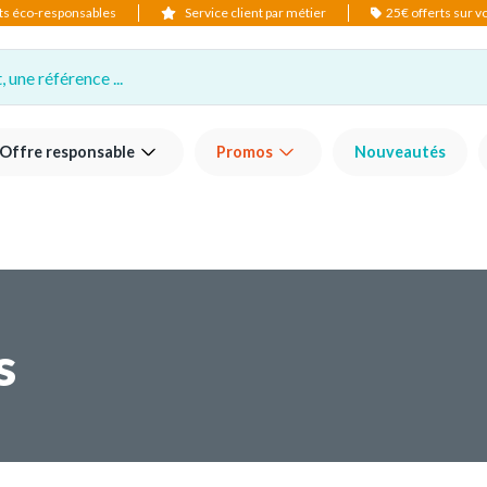
ts éco-responsables
Service client par métier
25€ offerts sur 
 une référence ...
Offre responsable
Promos
Nouveautés
s