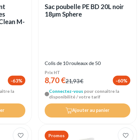
nt
Sac poubelle PE BD 20L noir
es
18µm Sphere
 Clean M-
Colis de 10 rouleaux de 50
Prix HT
8,70 €
-63%
-60%
21,93 €
ître la
Connectez-vous
pour connaître la
disponibilité / votre tarif
er
Ajouter au panier
Promos