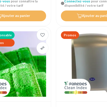
z-vous
pour connaître la
Connectez-vous
pour conna
té / votre tarif
disponibilité / votre tarif
Ajouter au panier
Ajouter au pani
onsable
Promos
os