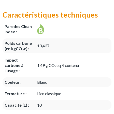
Caractéristiques techniques
Paredes Clean
Index :
Poids carbone
13,437
(en kgCO₂e) :
Impact
carbone à
1,49 g CO
eq /l contenu
2
l'usage :
Couleur :
Blanc
Fermeture :
Lien classique
Capacité (L) :
10