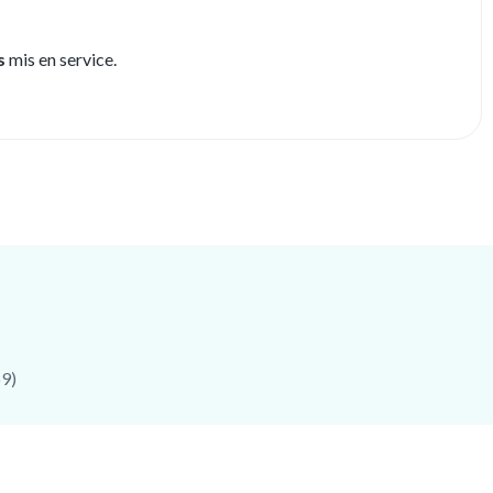
s
mis en service.
69)