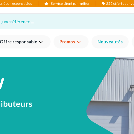
ts éco-responsables
Service client par métier
25€ offerts sur 
 une référence ...
Offre responsable
Promos
Nouveautés
W
ributeurs