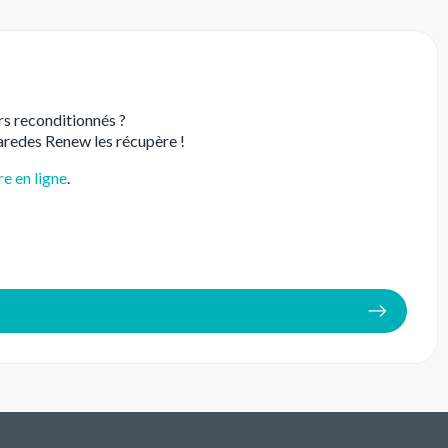
rs reconditionnés ?
Paredes Renew les récupère !
re en ligne
.