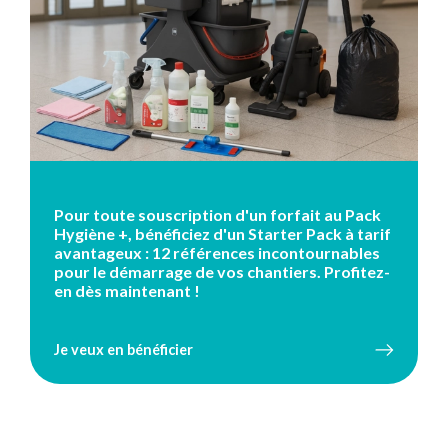
Pour toute souscription d'un forfait au Pack
Hygiène +, bénéficiez d'un Starter Pack à tarif
avantageux : 12 références incontournables
pour le démarrage de vos chantiers. Profitez-
en dès maintenant !
Je veux en bénéficier