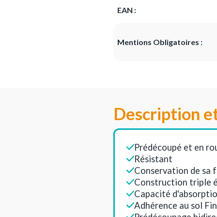
EAN :
Mentions Obligatoires :
Description e
Prédécoupé et en ro
Résistant
Conservation de sa 
Construction triple 
Capacité d'absorpti
Adhérence au sol Fi
Prédécoupage bidire