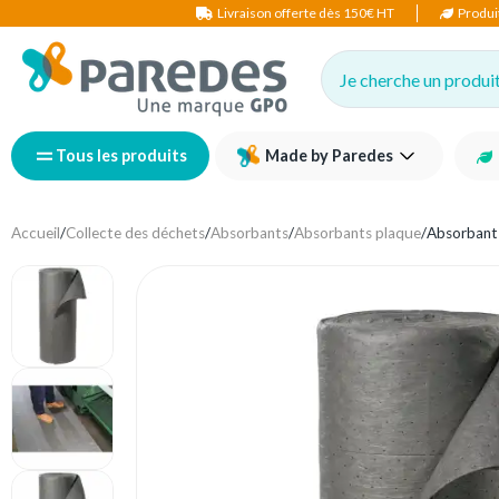
Livraison offerte dès 150€ HT
Produi
Je cherche un produit,
Tous les produits
Made by Paredes
Accueil
/
Collecte des déchets
/
Absorbants
/
Absorbants plaque
/
Absorbant 