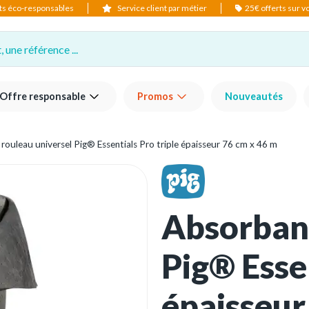
ts éco-responsables
Service client par métier
25€ offerts sur 
 une référence ...
Offre responsable
Promos
Nouveautés
rouleau universel Pig® Essentials Pro triple épaisseur 76 cm x 46 m
Absorbant
Pig® Essen
épaisseur