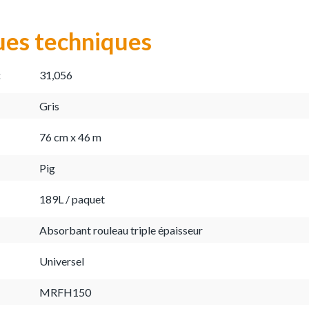
ues techniques
:
31,056
Gris
76 cm x 46 m
Pig
189L / paquet
Absorbant rouleau triple épaisseur
Universel
MRFH150