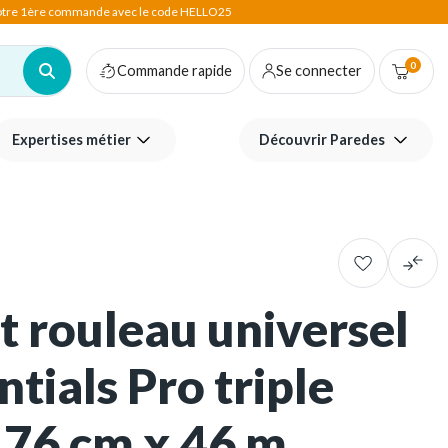
votre 1ère commande avec le code HELLO25
0
Commande rapide
Se connecter
Expertises métier
Découvrir Paredes
 rouleau universel
tials Pro triple
 76 cm x 46 m