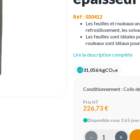
Réf : 030412
Les feuilles et rouleaux un
refroidissement, les solvan
Les feuilles sont idéales 
rouleaux sont idéaux pour 
Lire la description complète
31,056 kgCO₂e
Conditionnement :
Colis d
Prix HT
226,73 €
Disponible sous 3 à 5 jour
–
+