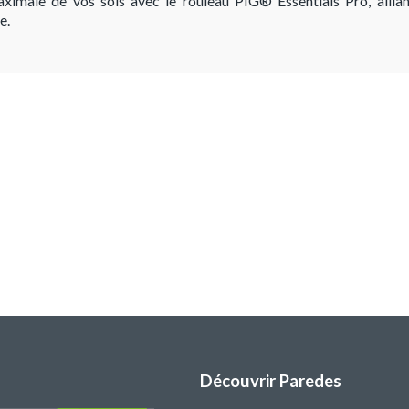
imale de vos sols avec le rouleau PIG® Essentials Pro, allia
e.
Découvrir Paredes