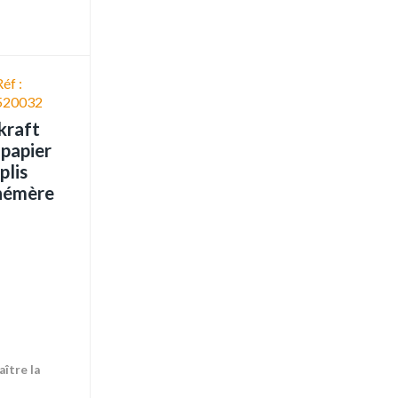
Réf :
520032
kraft
 papier
plis
phémère
ître la