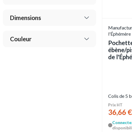
Dimensions
Manufactur
l'Éphémère
Couleur
Pochette
ébène/p
de l'Éph
Colis de 5 
Prix HT
36,66 €
Connecte
disponibili