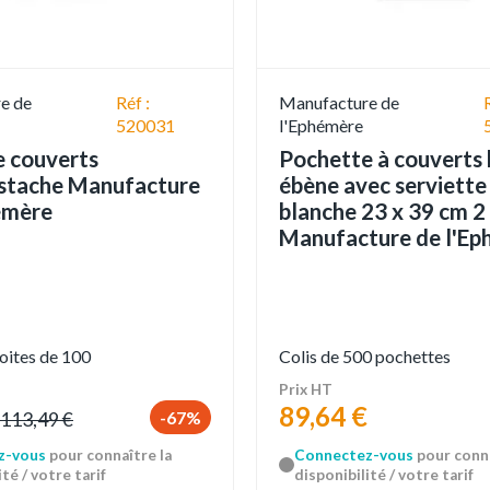
e de
Réf :
Manufacture de
520031
l'Ephémère
 couverts
Pochette à couverts 
istache Manufacture
ébène avec serviette
émère
blanche 23 x 39 cm 2 
Manufacture de l'E
boites de 100
Colis de 500 pochettes
Prix HT
89,64 €
-67%
113,49 €
z-vous
pour connaître la
Connectez-vous
pour conna
té / votre tarif
disponibilité / votre tarif