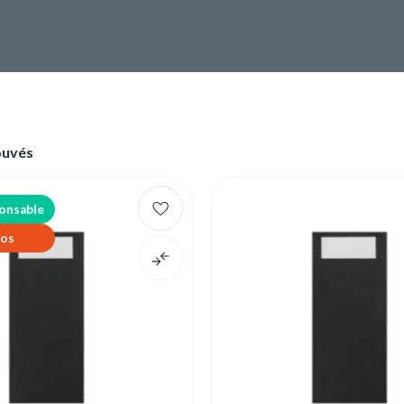
ouvés
onsable
os