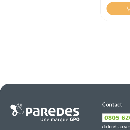
Contact
du lundi au v