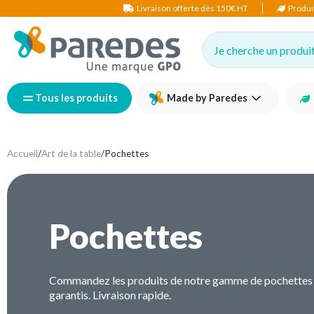
Livraison offerte dès 150€ HT
Produi
Je cherche un produit,
Tous les produits
Made by Paredes
Accueil
/
Art de la table
/
Pochettes
Pochettes
Commandez les produits de notre gamme de pochettes à c
garantis. Livraison rapide.