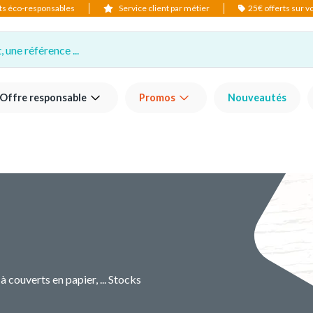
ts éco-responsables
Service client par métier
25€ offerts sur 
 une référence ...
Offre responsable
Promos
Nouveautés
ouverts en papier, ... Stocks