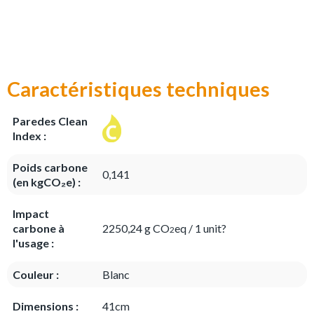
Caractéristiques techniques
Paredes Clean
Index :
Poids carbone
0,141
(en kgCO₂e) :
Impact
carbone à
2250,24 g CO
eq / 1 unit?
2
l'usage :
Couleur :
Blanc
Dimensions :
41cm