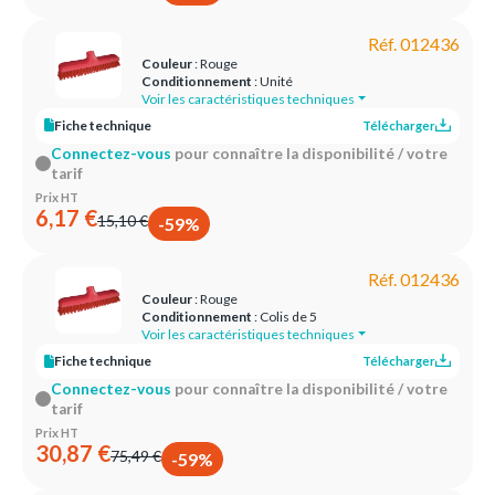
Réf. 012436
Couleur
: Rouge
Conditionnement
: Unité
Voir les caractéristiques techniques
Fiche technique
Télécharger
Connectez-vous
pour connaître la disponibilité / votre
tarif
Prix HT
6,17 €
15,10 €
-59%
Réf. 012436
Couleur
: Rouge
Conditionnement
: Colis de 5
Voir les caractéristiques techniques
Fiche technique
Télécharger
Connectez-vous
pour connaître la disponibilité / votre
tarif
Prix HT
30,87 €
75,49 €
-59%