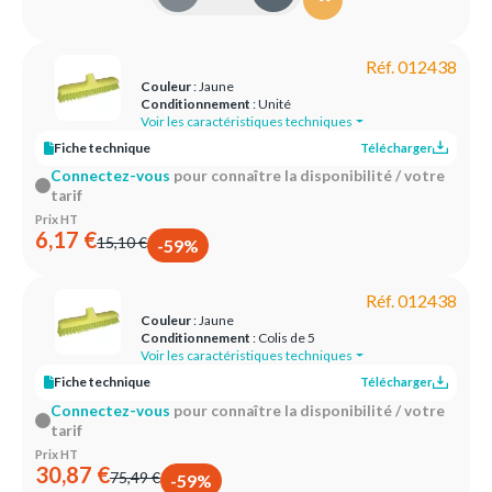
Réf. 012438
Couleur
: Jaune
Conditionnement
: Unité
Voir les caractéristiques techniques
Fiche technique
Télécharger
Connectez-vous
pour connaître la disponibilité / votre
tarif
Prix HT
6,17 €
15,10 €
-59%
Réf. 012438
Couleur
: Jaune
Conditionnement
: Colis de 5
Voir les caractéristiques techniques
Fiche technique
Télécharger
Connectez-vous
pour connaître la disponibilité / votre
tarif
Prix HT
30,87 €
75,49 €
-59%