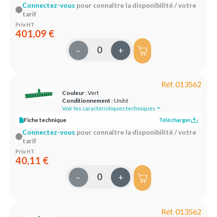
Connectez-vous
pour connaître la disponibilité / votre
tarif
Prix HT
401,09 €
–
+
Réf. 013562
Couleur
: Vert
Conditionnement
: Unité
Voir les caractéristiques techniques
Fiche technique
Télécharger
Connectez-vous
pour connaître la disponibilité / votre
tarif
Prix HT
40,11 €
–
+
Réf. 013562