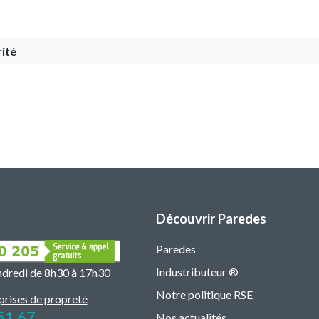
ité
Découvrir Paredes
Paredes
Industributeur ®
endredi de 8h30 à 17h30
Notre politique RSE
prises de propreté
51 67
Nos actualités