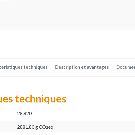
téristiques techniques
Description et avantages
Docume
ues techniques
:
28,820
2881,80 g CO
eq
2