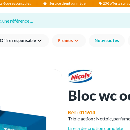
ts éco-responsables
Service client par métier
25€ offerts sur 
 une référence ...
Offre responsable
Promos
Nouveautés
Bloc wc o
Réf : 011614
Triple action : Nettoie, parfume,
Lire la description complète