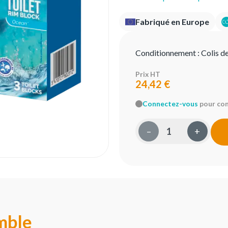
Fabriqué en Europe
Conditionnement :
Colis de
Prix HT
24,42 €
Connectez-vous
pour conn
–
+
mble