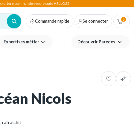
votre 1ère commande avec le code HELLO25
0
Commande rapide
Se connecter
Expertises métier
Découvrir Paredes
céan Nicols
 rafraichit