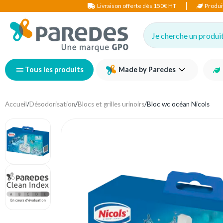
Livraison offerte dès 150€ HT
Produi
Je cherche un produit,
Tous les produits
Made by Paredes
Accueil
/
Désodorisation
/
Blocs et grilles urinoirs
/
Bloc wc océan Nicols