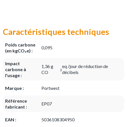
Caractéristiques techniques
Poids carbone
0,095
(en kgCO₂e) :
Impact
1,36 g
eq /jour de réduction de
carbone à
2
CO
décibels
l'usage :
Marque :
Portwest
Référence
EP07
fabricant :
EAN :
5036108304950