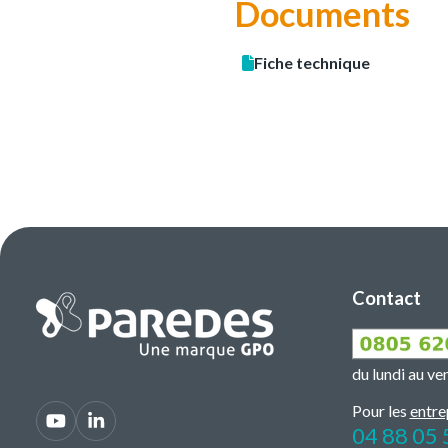
Documents
Fiche technique
Contact
du lundi au v
Pour les
entre
04 88 05 