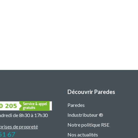
Découvrir Paredes
Paredes
Industributeur ®
endredi de 8h30 à 17h30
Notre politique RSE
prises de propreté
51 67
Nos actualités