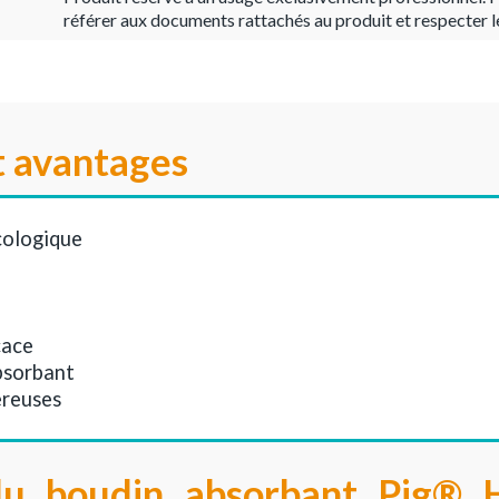
référer aux documents rattachés au produit et respecter l
t avantages
écologique
cace
bsorbant
ereuses
 du boudin absorbant Pig® 