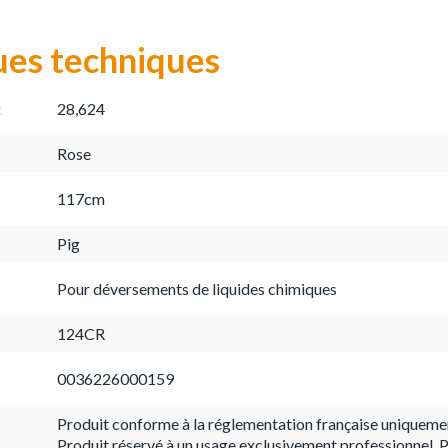
ues techniques
:
28,624
Rose
117cm
Pig
Pour déversements de liquides chimiques
124CR
0036226000159
Produit conforme à la réglementation française uniqueme
Produit réservé à un usage exclusivement professionnel. P