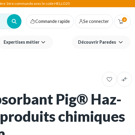
votre 1ère commande avec le code HELLO25
0
Commande rapide
Se connecter
Expertises métier
Découvrir Paredes
sorbant Pig® Haz-
produits chimiques
m