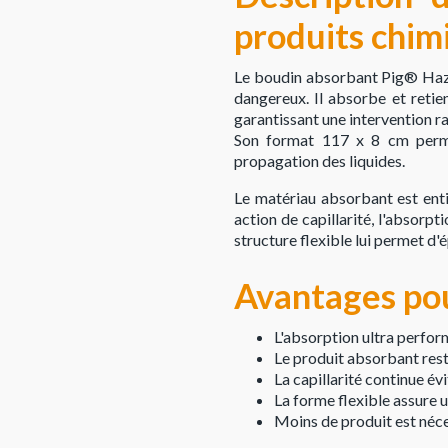
produits chim
Le boudin absorbant Pig® Haz-
dangereux. Il absorbe et retien
garantissant une intervention r
Son format 117 x 8 cm perme
propagation des liquides.
Le matériau absorbant est entiè
action de capillarité, l'absorpt
structure flexible lui permet d'
Avantages pou
L'absorption ultra perfo
Le produit absorbant reste
La capillarité continue év
La forme flexible assure 
Moins de produit est néc