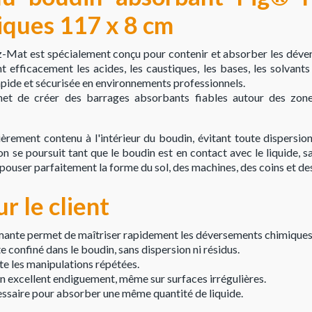
iques 117 x 8 cm
Mat est spécialement conçu pour contenir et absorber les déve
t efficacement les acides, les caustiques, les bases, les solvants 
apide et sécurisée en environnements professionnels.
t de créer des barrages absorbants fiables autour des zones
rement contenu à l'intérieur du boudin, évitant toute dispersion
ion se poursuit tant que le boudin est en contact avec le liquide, s
épouser parfaitement la forme du sol, des machines, des coins et de
r le client
rmante permet de maîtriser rapidement les déversements chimiques
 confiné dans le boudin, sans dispersion ni résidus.
ite les manipulations répétées.
un excellent endiguement, même sur surfaces irrégulières.
essaire pour absorber une même quantité de liquide.