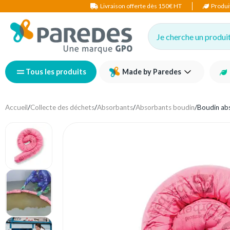
Livraison offerte dès 150€ HT
Produi
Je cherche un produit,
Tous les produits
Made by Paredes
Accueil
/
Collecte des déchets
/
Absorbants
/
Absorbants boudin
/
Boudin ab