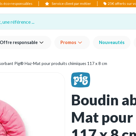
ts éco-responsables
Service client par métier
25€ offerts sur 
 une référence ...
Offre responsable
Promos
Nouveautés
sorbant Pig® Haz-Mat pour produits chimiques 117 x 8 cm
Boudin ab
Mat pour 
117 x 8 c