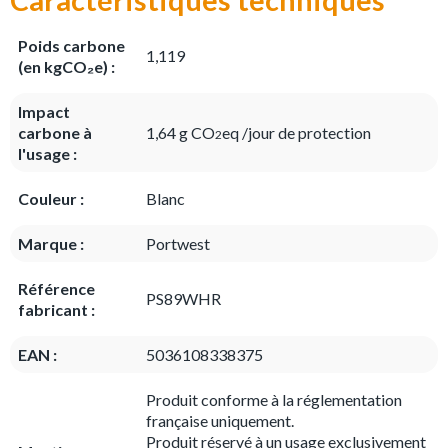
Poids carbone
1,119
(en kgCO₂e) :
Impact
carbone à
1,64 g CO
eq /jour de protection
2
l'usage :
Couleur :
Blanc
Marque :
Portwest
Référence
PS89WHR
fabricant :
EAN :
5036108338375
Produit conforme à la réglementation
française uniquement.
Produit réservé à un usage exclusivement