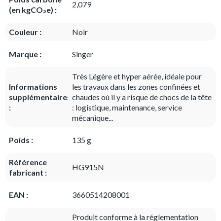
2,079
(en kgCO₂e) :
Couleur :
Noir
Marque :
Singer
Très Légère et hyper aérée, idéale pour
Informations
les travaux dans les zones confinées et
supplémentaires
chaudes où il y a risque de chocs de la tête
:
: logistique, maintenance, service
mécanique...
Poids :
135 g
Référence
HG915N
fabricant :
EAN :
3660514208001
Produit conforme à la réglementation