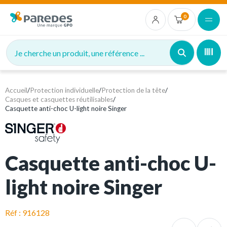
0
Je cherche un produit, une référence ...
Accueil
/
Protection individuelle
/
Protection de la tête
/
Casques et casquettes réutilisables
/
Casquette anti-choc U-light noire Singer
Casquette anti-choc U-
light noire Singer
Réf : 916128