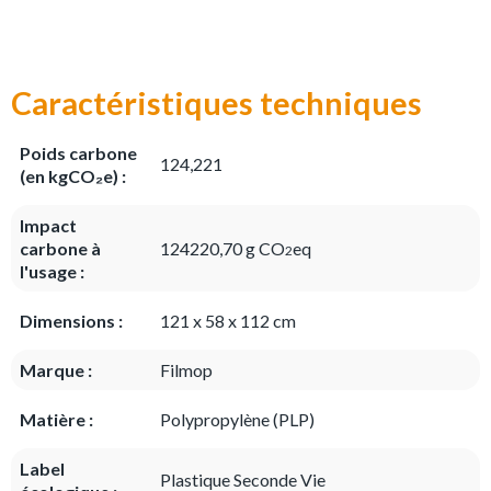
Caractéristiques techniques
Poids carbone
124,221
(en kgCO₂e) :
Impact
carbone à
124220,70 g CO
eq
2
l'usage :
Dimensions :
121 x 58 x 112 cm
Marque :
Filmop
Matière :
Polypropylène (PLP)
Label
Plastique Seconde Vie