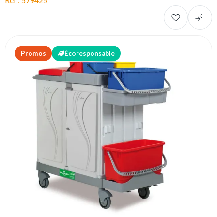
Réf : 579425
Promos
Écoresponsable