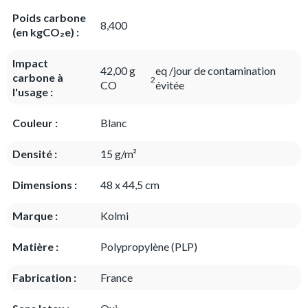
Poids carbone
8,400
(en kgCO₂e) :
Impact
42,00 g
eq /jour de contamination
carbone à
2
CO
évitée
l'usage :
Couleur :
Blanc
Densité :
15 g/m²
Dimensions :
48 x 44,5 cm
Marque :
Kolmi
Matière :
Polypropylène (PLP)
Fabrication :
France