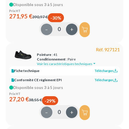
Disponible sous 3 à 5 jours
Prix HT
271,95 €
390,97 €
-30%
–
+
Réf. 927121
Pointure
: 41
Conditionnement
: Paire
Voir les caractéristiques techniques
Fiche technique
Télécharger
Conformité CE règlement EPI
Télécharger
Disponible sous 3 à 5 jours
Prix HT
27,20 €
38,55 €
-29%
–
+