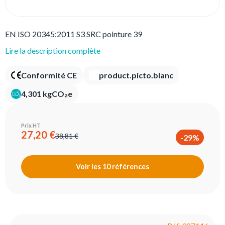
EN ISO 20345:2011 S3 SRC pointure 39
Lire la description complète
Conformité CE
product.picto.blanc
4,301 kgCO₂e
Prix HT
27,20 €
38,81 €
-29%
Voir les 10 références