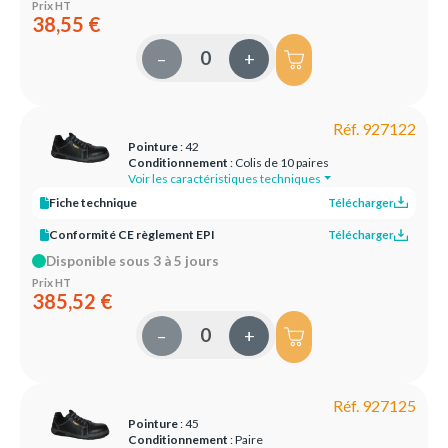
Prix HT
38,55 €
–
+
Réf. 927122
Pointure
: 42
Conditionnement
: Colis de 10 paires
Voir les caractéristiques techniques
Fiche technique
Télécharger
Conformité CE règlement EPI
Télécharger
Disponible sous 3 à 5 jours
Prix HT
385,52 €
–
+
Réf. 927125
Pointure
: 45
Conditionnement
: Paire