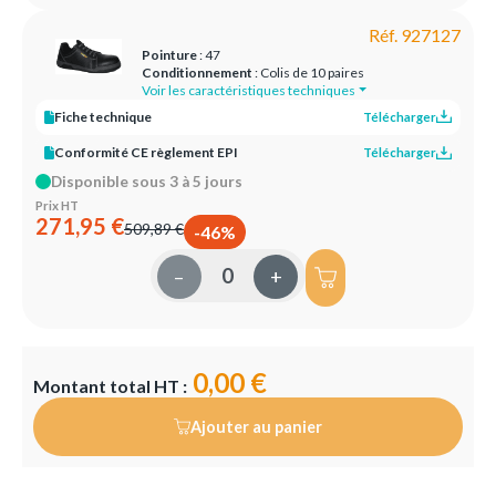
Réf. 927127
Pointure
: 47
Conditionnement
: Colis de 10 paires
Voir les caractéristiques techniques
Fiche technique
Télécharger
Conformité CE règlement EPI
Télécharger
Disponible sous 3 à 5 jours
Prix HT
271,95 €
509,89 €
-46%
–
+
0,00 €
Montant total HT :
Ajouter au panier