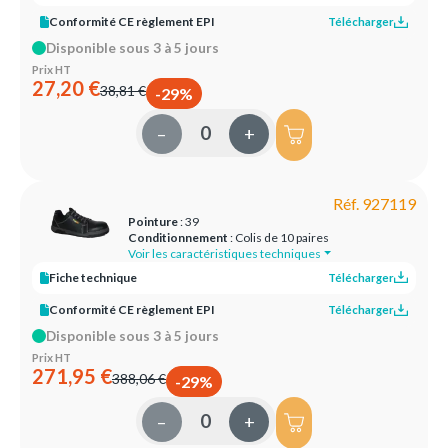
Conformité CE règlement EPI
Télécharger
Disponible sous 3 à 5 jours
Prix HT
27,20 €
38,81 €
-29%
–
+
Réf. 927119
Pointure
: 39
Conditionnement
: Colis de 10 paires
Voir les caractéristiques techniques
Fiche technique
Télécharger
Conformité CE règlement EPI
Télécharger
Disponible sous 3 à 5 jours
Prix HT
271,95 €
388,06 €
-29%
–
+