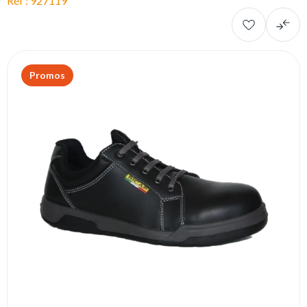
Réf : 927119
Promos