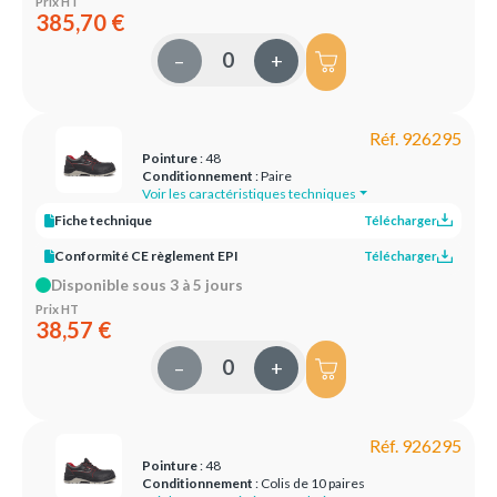
Prix HT
385,70 €
–
+
Réf. 926295
Pointure
: 48
Conditionnement
: Paire
Voir les caractéristiques techniques
Fiche technique
Télécharger
Conformité CE règlement EPI
Télécharger
Disponible sous 3 à 5 jours
Prix HT
38,57 €
–
+
Réf. 926295
Pointure
: 48
Conditionnement
: Colis de 10 paires