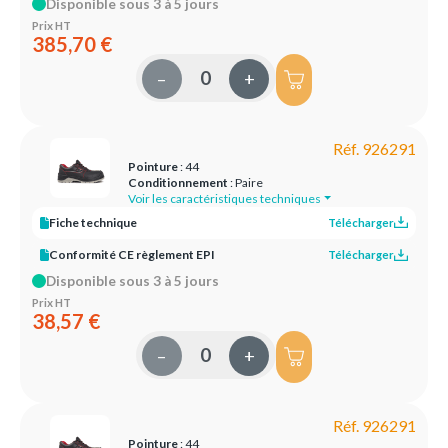
Disponible sous 3 à 5 jours
Prix HT
385,70 €
–
+
Réf. 926291
Pointure
: 44
Conditionnement
: Paire
Voir les caractéristiques techniques
Fiche technique
Télécharger
Conformité CE règlement EPI
Télécharger
Disponible sous 3 à 5 jours
Prix HT
38,57 €
–
+
Réf. 926291
Pointure
: 44