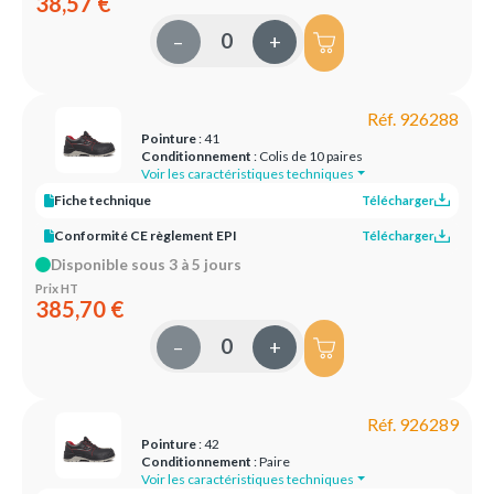
38,57 €
–
+
Réf. 926288
Pointure
: 41
Conditionnement
: Colis de 10 paires
Voir les caractéristiques techniques
Fiche technique
Télécharger
Conformité CE règlement EPI
Télécharger
Disponible sous 3 à 5 jours
Prix HT
385,70 €
–
+
Réf. 926289
Pointure
: 42
Conditionnement
: Paire
Voir les caractéristiques techniques