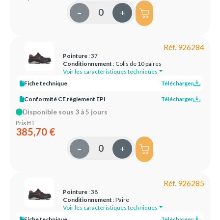
–
+
Réf. 926284
Pointure
: 37
Conditionnement
: Colis de 10 paires
Voir les caractéristiques techniques
Fiche technique
Télécharger
Conformité CE règlement EPI
Télécharger
Disponible sous 3 à 5 jours
Prix HT
385,70 €
–
+
Réf. 926285
Pointure
: 38
Conditionnement
: Paire
Voir les caractéristiques techniques
Fiche technique
Télécharger