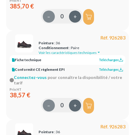
Prix HT
385,70 €
–
+
Réf. 926283
Pointure
: 36
Conditionnement
: Paire
Voir les caractéristiques techniques
Fiche technique
Télécharger
Conformité CE règlement EPI
Télécharger
Connectez-vous
pour connaître la disponibilité / votre
tarif
Prix HT
38,57 €
–
+
Réf. 926283
Pointure
: 36