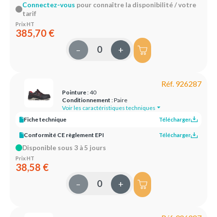
Connectez-vous
pour connaître la disponibilité / votre
tarif
Prix HT
385,70 €
–
+
Réf. 926287
Pointure
: 40
Conditionnement
: Paire
Voir les caractéristiques techniques
Fiche technique
Télécharger
Conformité CE règlement EPI
Télécharger
Disponible sous 3 à 5 jours
Prix HT
38,58 €
–
+