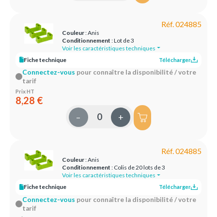
Réf. 024885
Couleur
: Anis
Conditionnement
: Lot de 3
Voir les caractéristiques techniques
Fiche technique
Télécharger
Connectez-vous
pour connaître la disponibilité / votre
tarif
Prix HT
8,28 €
–
+
Réf. 024885
Couleur
: Anis
Conditionnement
: Colis de 20 lots de 3
Voir les caractéristiques techniques
Fiche technique
Télécharger
Connectez-vous
pour connaître la disponibilité / votre
tarif