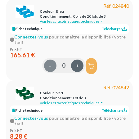
Réf. 024840
Couleur
: Bleu
Conditionnement
: Colis de 20 lots de 3
Voir les caractéristiques techniques
Fiche technique
Télécharger
Connectez-vous
pour connaître la disponibilité / votre
tarif
Prix HT
165,61 €
–
+
Réf. 024842
Couleur
: Vert
Conditionnement
: Lot de 3
Voir les caractéristiques techniques
Fiche technique
Télécharger
Connectez-vous
pour connaître la disponibilité / votre
tarif
Prix HT
8,28 €