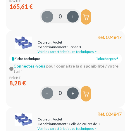
Prix HT
165,61 €
–
+
Réf. 024847
Couleur
: Violet
Conditionnement
: Lot de 3
Voir les caractéristiques techniques
Fiche technique
Télécharger
Connectez-vous
pour connaître la disponibilité / votre
tarif
Prix HT
8,28 €
–
+
Réf. 024847
Couleur
: Violet
Conditionnement
: Colis de 20 lots de 3
Voir les caractéristiques techniques