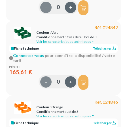
–
+
Réf. 024842
Couleur
: Vert
Conditionnement
: Colis de 20 lots de 3
Voir les caractéristiques techniques
Fiche technique
Télécharger
Connectez-vous
pour connaître la disponibilité / votre
tarif
Prix HT
165,61 €
–
+
Réf. 024846
Couleur
: Orange
Conditionnement
: Lot de 3
Voir les caractéristiques techniques
Fiche technique
Télécharger