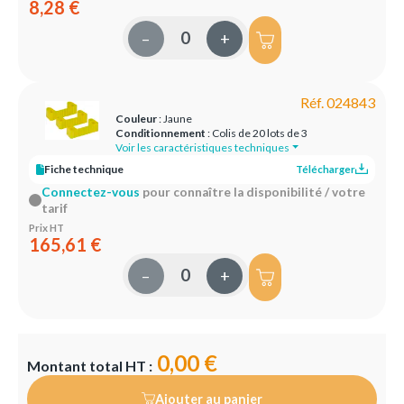
8,28 €
–
+
Réf. 024843
Couleur
: Jaune
Conditionnement
: Colis de 20 lots de 3
Voir les caractéristiques techniques
Fiche technique
Télécharger
Connectez-vous
pour connaître la disponibilité / votre
tarif
Prix HT
165,61 €
–
+
0,00 €
Montant total HT :
Ajouter au panier