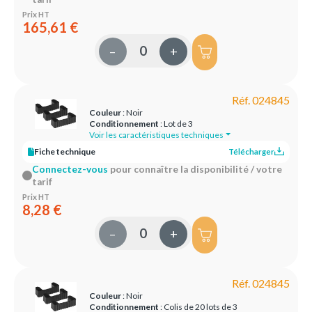
Prix HT
165,61 €
–
+
Réf. 024845
Couleur
: Noir
Conditionnement
: Lot de 3
Voir les caractéristiques techniques
Fiche technique
Télécharger
Connectez-vous
pour connaître la disponibilité / votre
tarif
Prix HT
8,28 €
–
+
Réf. 024845
Couleur
: Noir
Conditionnement
: Colis de 20 lots de 3