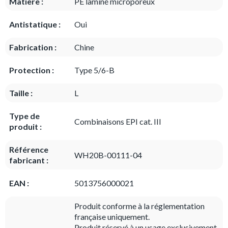
Matière :
PE laminé microporeux
Antistatique :
Oui
Fabrication :
Chine
Protection :
Type 5/6-B
Taille :
L
Type de
Combinaisons EPI cat. III
produit :
Référence
WH20B-00111-04
fabricant :
EAN :
5013756000021
Produit conforme à la réglementation
française uniquement.
Produit réservé à un usage exclusivement