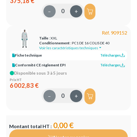
375,18 €
–
+
Réf. 909152
Taille
: XXL
Conditionnement
: PC1 DE 16 COLIS DE 40
Voir les caractéristiques techniques
Fiche technique
Télécharger
Conformité CE règlement EPI
Télécharger
Disponible sous 3 à 5 jours
Prix HT
6 002,83 €
–
+
0,00 €
Montant total HT :