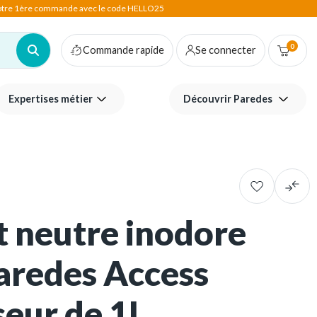
votre 1ère commande avec le code HELLO25
0
Commande rapide
Se connecter
Expertises métier
Découvrir Paredes
 neutre inodore
aredes Access
seur de 1L