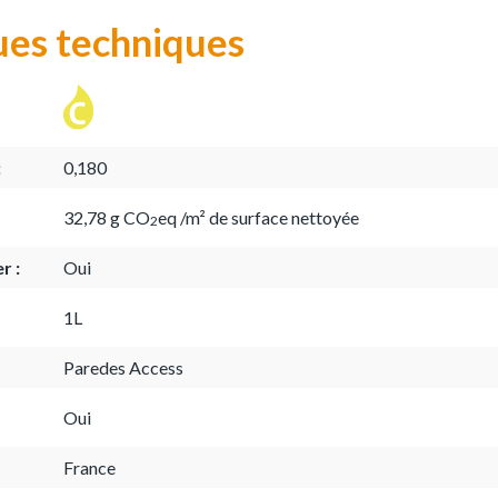
ues techniques
:
0,180
32,78 g CO
eq /m² de surface nettoyée
2
r :
Oui
1L
Paredes Access
Oui
France