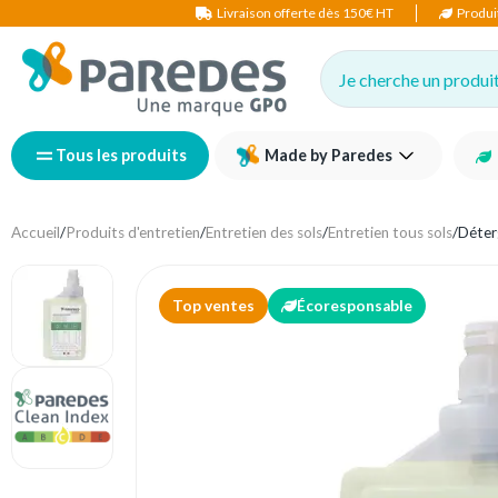
Livraison offerte dès 150€ HT
Produi
Je cherche un produit,
Tous les produits
Made by Paredes
Accueil
/
Produits d'entretien
/
Entretien des sols
/
Entretien tous sols
/
Déter
Top ventes
Écoresponsable