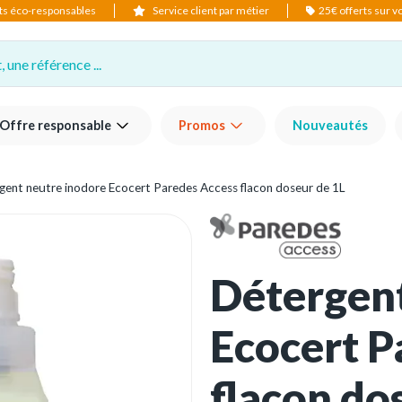
ts éco-responsables
Service client par métier
25€ offerts sur 
 une référence ...
Offre responsable
Promos
Nouveautés
gent neutre inodore Ecocert Paredes Access flacon doseur de 1L
Détergent
Ecocert P
flacon do