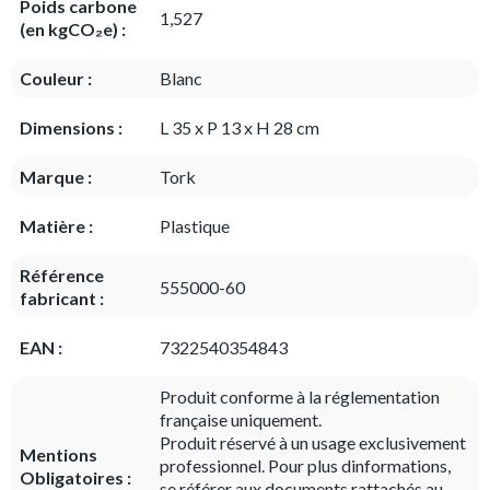
Poids carbone
1,527
(en kgCO₂e) :
Couleur :
Blanc
Dimensions :
L 35 x P 13 x H 28 cm
Marque :
Tork
Matière :
Plastique
Référence
555000-60
fabricant :
EAN :
7322540354843
Produit conforme à la réglementation
française uniquement.
Produit réservé à un usage exclusivement
Mentions
professionnel. Pour plus dinformations,
Obligatoires :
se référer aux documents rattachés au