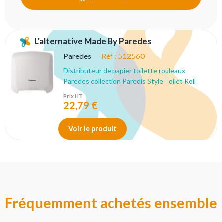
L'alternative Made By Paredes
Paredes
Réf :
512560
Distributeur de papier toilette rouleaux
Paredes collection Paredis Style Toilet Roll
Prix HT
22,79 €
Voir le produit
Fréquemment achetés ensemble