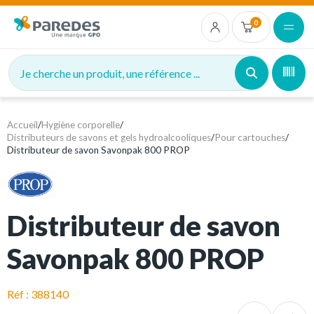
0
Je cherche un produit, une référence ...
Accueil
/
Hygiène corporelle
/
Distributeurs de savons et gels hydroalcooliques
/
Pour cartouches
/
Distributeur de savon Savonpak 800 PROP
Distributeur de savon
Savonpak 800 PROP
Réf : 388140