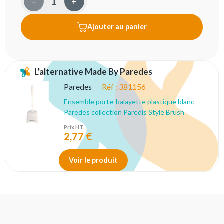
–
+
Ajouter au panier
L'alternative Made By Paredes
Paredes
Réf :
381156
Ensemble porte-balayette plastique blanc
Paredes collection Paredis Style Brush
Prix HT
2,77 €
Voir le produit