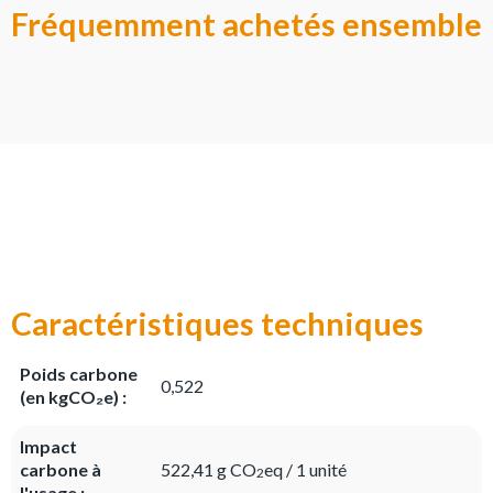
Fréquemment achetés ensemble
Caractéristiques techniques
Poids carbone
0,522
(en kgCO₂e) :
Impact
carbone à
522,41 g CO
eq / 1 unité
2
l'usage :