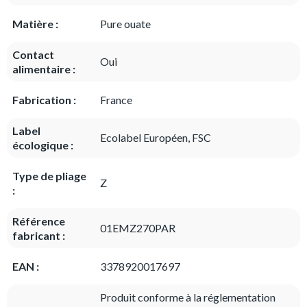
Matière :
Pure ouate
Contact
Oui
alimentaire :
Fabrication :
France
Label
Ecolabel Européen, FSC
écologique :
Type de pliage
Z
:
Référence
01EMZ270PAR
fabricant :
EAN :
3378920017697
Produit conforme à la réglementation