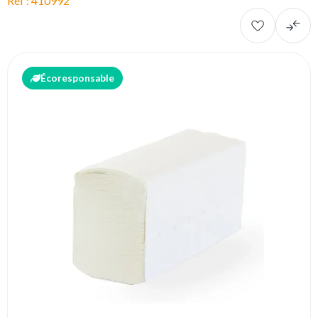
Réf : 410992
Écoresponsable