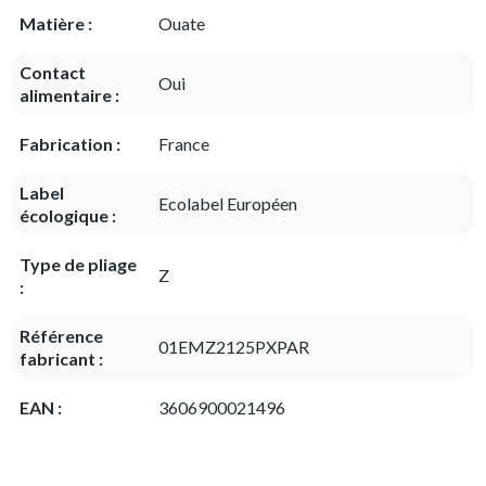
Matière :
Ouate
Contact
Oui
alimentaire :
Fabrication :
France
Label
Ecolabel Européen
écologique :
Type de pliage
Z
:
Référence
01EMZ2125PXPAR
fabricant :
EAN :
3606900021496