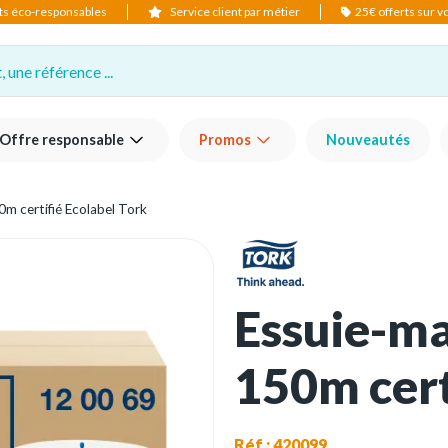
ts éco-responsables
Service client par métier
25€ offerts sur 
 une référence ...
Offre responsable
Promos
Nouveautés
0m certifié Ecolabel Tork
Essuie-ma
150m cert
Réf : 420099