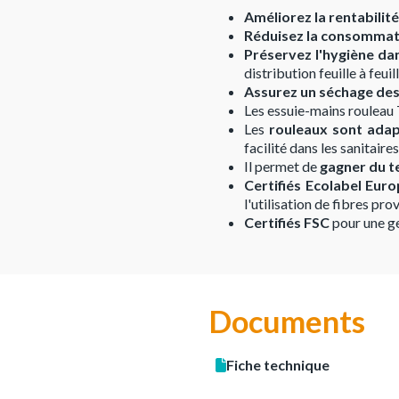
Améliorez la rentabilité
Réduisez la consomma
Préservez l'hygiène dan
distribution feuille à feuill
Assurez un séchage des
Les essuie-mains rouleau
Les
rouleaux sont adap
facilité dans les sanitaire
Il permet de
gagner du t
Certifiés Ecolabel Eur
l'utilisation de fibres p
Certifiés FSC
pour une ge
Documents
Fiche technique