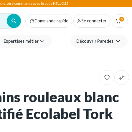
votre 1ère commande avec le code HELLO25
0
Commande rapide
Se connecter
Expertises métier
Découvrir Paredes
ins rouleaux blanc
ifié Ecolabel Tork