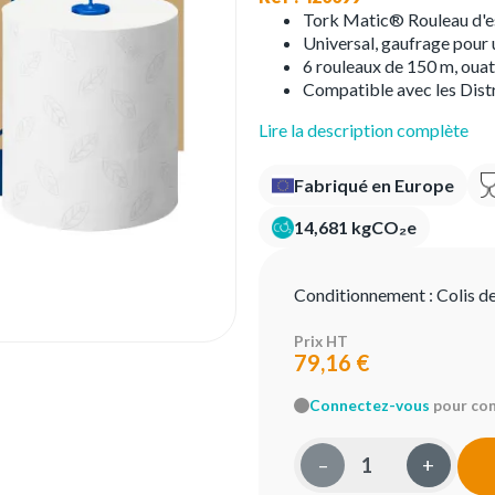
Tork Matic® Rouleau d'e
Universal, gaufrage pour 
6 rouleaux de 150 m, ouat
Compatible avec les Dist
Lire la description complète
Fabriqué en Europe
14,681 kgCO₂e
Conditionnement :
Colis d
Prix HT
79,16 €
Connectez-vous
pour conn
–
+