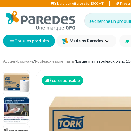
Livraison offerte dès 150€ HT
Produi
Je cherche un produit,
Tous les produits
Made by Paredes
Accueil
/
Essuyage
/
Rouleaux essuie-mains
/
Essuie-mains rouleaux blanc 15
Écoresponsable