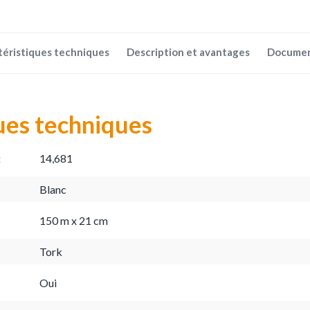
téristiques techniques
Description et avantages
Docume
ues techniques
:
14,681
Blanc
150 m x 21 cm
Tork
Oui