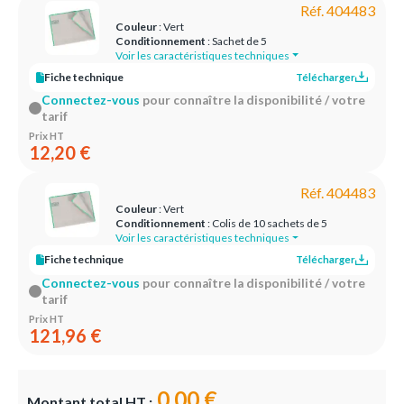
Réf. 404483
Couleur
: Vert
Conditionnement
: Sachet de 5
Voir les caractéristiques techniques
Fiche technique
Télécharger
Connectez-vous
pour connaître la disponibilité / votre
tarif
Prix HT
12,20 €
Réf. 404483
Couleur
: Vert
Conditionnement
: Colis de 10 sachets de 5
Voir les caractéristiques techniques
Fiche technique
Télécharger
Connectez-vous
pour connaître la disponibilité / votre
tarif
Prix HT
121,96 €
0,00 €
Montant total HT :