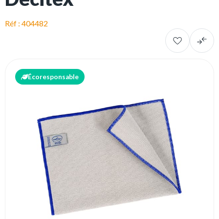
Réf : 404482
Écoresponsable