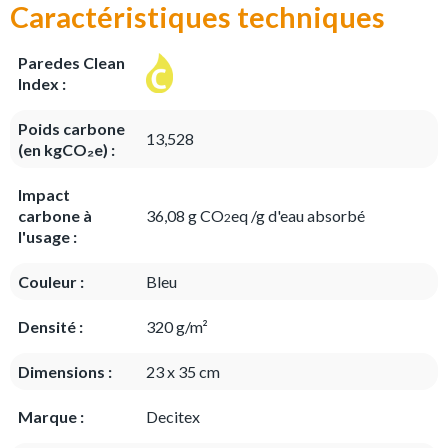
Caractéristiques techniques
Paredes Clean
Index :
Poids carbone
13,528
(en kgCO₂e) :
Impact
carbone à
36,08 g CO
eq /g d'eau absorbé
2
l'usage :
Couleur :
Bleu
Densité :
320 g/m²
Dimensions :
23 x 35 cm
Marque :
Decitex