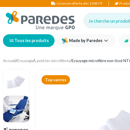
Livraison offerte dès 150€ HT
Produi
Je cherche un produit,
Tous les produits
Made by Paredes
Accueil
/
Essuyage
/
Lavettes microfibres
/
Essuyage microfibre non tissé N
Top ventes