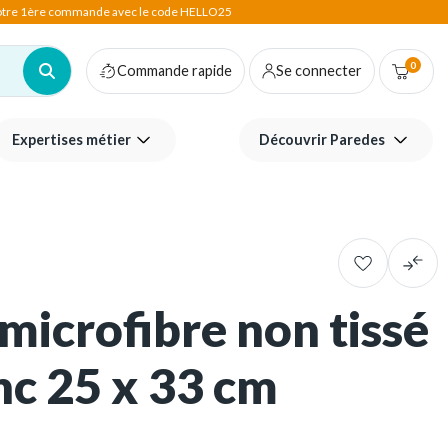
votre 1ère commande avec le code HELLO25
0
Commande rapide
Se connecter
Expertises métier
Découvrir Paredes
microfibre non tissé
c 25 x 33 cm