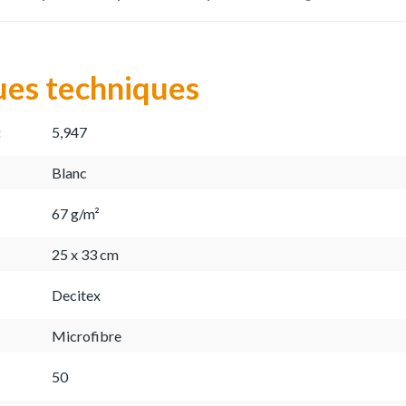
ues techniques
:
5,947
Blanc
67 g/m²
25 x 33 cm
Decitex
Microfibre
50