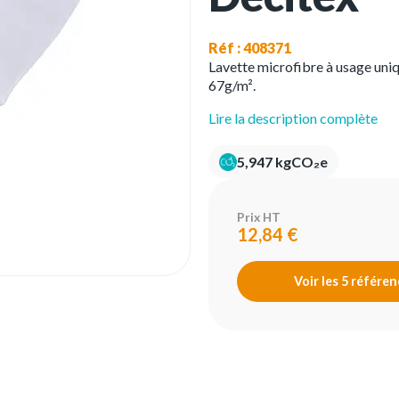
Réf : 408371
Lavette microfibre à usage uniq
67g/m².
Lire la description complète
5,947 kgCO₂e
Prix HT
12,84 €
Voir les 5 référe