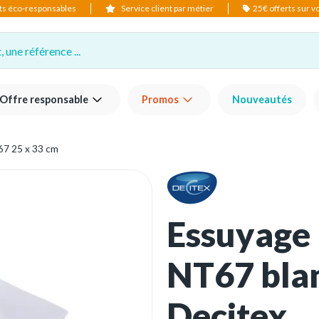
ts éco-responsables
Service client par métier
25€ offerts sur 
 une référence ...
Offre responsable
Promos
Nouveautés
T67 25 x 33 cm
Essuyage 
NT67 blan
Decitex