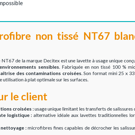
impossible
rofibre non tissé NT67 bla
é NT67 de la marque Decitex est une lavette à usage unique con
 environnements sensibles
. Fabriquée en non tissé 100 % micr
maîtrise des contaminations croisées
. Son format mini 25 x 33
 utilisation à plat optimale sur les surfaces.
r le client
ions croisées :
usage unique limitant les transferts de salissures 
nte logistique :
alternative idéale aux lavettes traditionnelles lo
nettoyage :
microfibres fines capables de décrocher les salissu