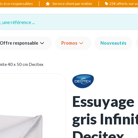
ts éco-responsables
Service client par métier
25€ offerts sur 
 une référence ...
Offre responsable
Promos
Nouveautés
inite 40 x 50 cm Decitex
Essuyage 
gris Infin
Decitex