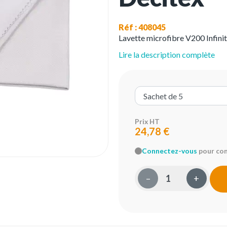
Réf : 408045
Lavette microfibre V200 Infinite 
Lire la description complète
Prix HT
24,78 €
Connectez-vous
pour conn
–
+