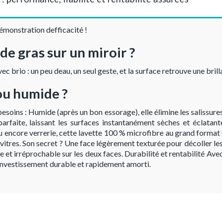
démonstration defficacité !
de gras sur un miroir ?
vec brio : un peu deau, un seul geste, et la surface retrouve une bri
 ou humide ?
besoins : Humide (après un bon essorage), elle élimine les salissures
 parfaite, laissant les surfaces instantanément sèches et éclata
 ou encore verrerie, cette lavette 100 % microfibre au grand format
vitres. Son secret ? Une face légèrement texturée pour décoller les
et irréprochable sur les deux faces. Durabilité et rentabilité Ave
n investissement durable et rapidement amorti.