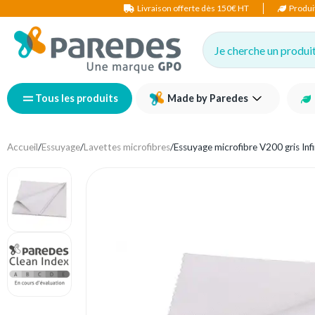
Livraison offerte dès 150€ HT
Produi
Je cherche un produit,
Tous les produits
Made by Paredes
Accueil
/
Essuyage
/
Lavettes microfibres
/
Essuyage microfibre V200 gris Inf