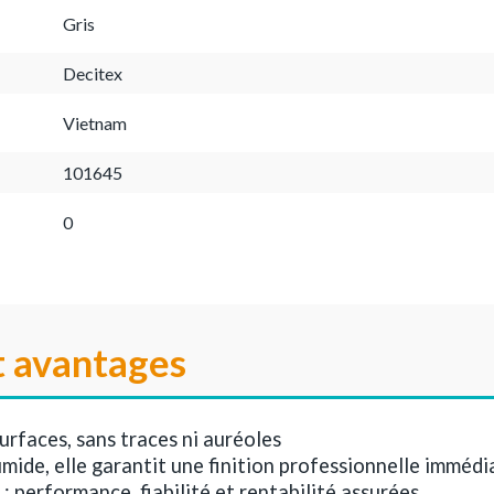
Gris
Decitex
Vietnam
101645
0
t avantages
urfaces, sans traces ni auréoles
umide, elle garantit une finition professionnelle immédi
 : performance, fiabilité et rentabilité assurées