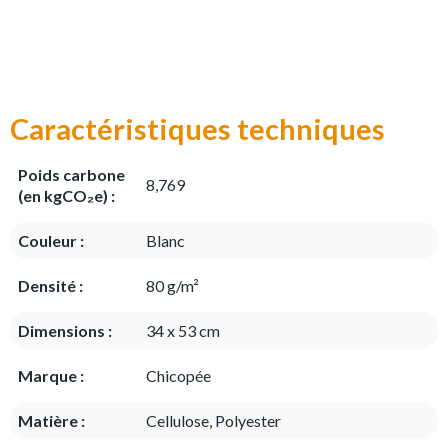
Caractéristiques techniques
Poids carbone
8,769
(en kgCO₂e) :
Couleur :
Blanc
Densité :
80 g/m²
Dimensions :
34 x 53 cm
Marque :
Chicopée
Matière :
Cellulose, Polyester