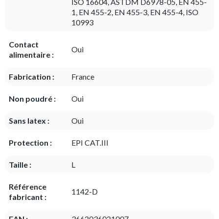
ISO 16604, ASTDM D6978-05, EN 455-
1, EN 455-2, EN 455-3, EN 455-4, ISO
10993
Contact
Oui
alimentaire :
Fabrication :
France
Non poudré :
Oui
Sans latex :
Oui
Protection :
EPI CAT.III
Taille :
L
Référence
1142-D
fabricant :
EAN :
3662036021007