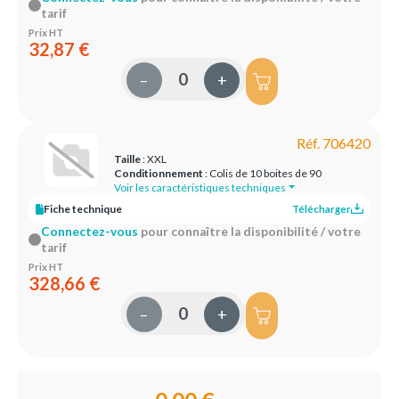
tarif
Prix HT
32,87 €
–
+
Réf. 706420
Taille
: XXL
Conditionnement
: Colis de 10 boites de 90
Voir les caractéristiques techniques
Fiche technique
Télécharger
Connectez-vous
pour connaître la disponibilité / votre
tarif
Prix HT
328,66 €
–
+