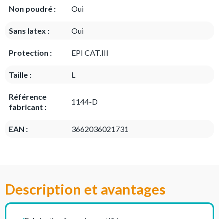
Non poudré :
Oui
Sans latex :
Oui
Protection :
EPI CAT.III
Taille :
L
Référence
1144-D
fabricant :
EAN :
3662036021731
Description et avantages