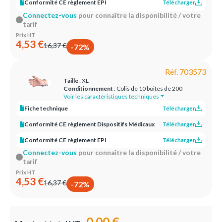
Conformité CE règlement EPI
Télécharger
Connectez-vous
pour connaître la disponibilité / votre
tarif
Prix HT
4,53 €
16,37 €
-72%
Réf. 703573
Taille
: XL
Conditionnement
: Colis de 10 boites de 200
Voir les caractéristiques techniques
Fiche technique
Télécharger
Conformité CE règlement Dispositifs Médicaux
Télécharger
Conformité CE règlement EPI
Télécharger
Connectez-vous
pour connaître la disponibilité / votre
tarif
Prix HT
4,53 €
16,37 €
-72%
0,00 €