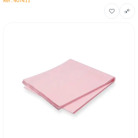
Réf : 407411