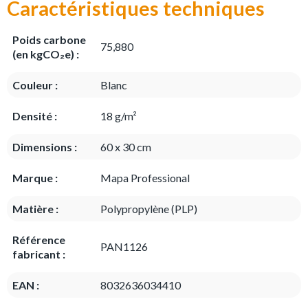
Caractéristiques techniques
Poids carbone
75,880
(en kgCO₂e) :
Couleur :
Blanc
Densité :
18 g/m²
Dimensions :
60 x 30 cm
Marque :
Mapa Professional
Matière :
Polypropylène (PLP)
Référence
PAN1126
fabricant :
EAN :
8032636034410