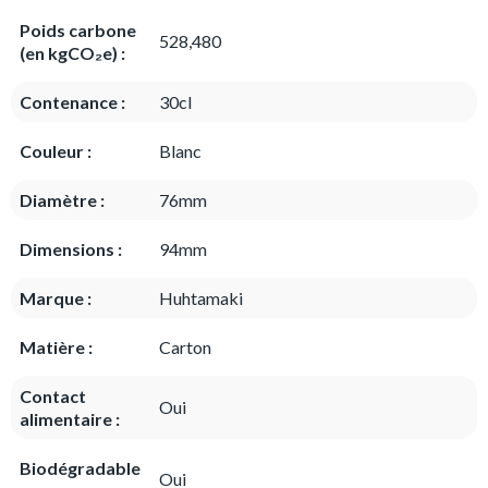
Poids carbone
528,480
(en kgCO₂e) :
Contenance :
30cl
Couleur :
Blanc
Diamètre :
76mm
Dimensions :
94mm
Marque :
Huhtamaki
Matière :
Carton
Contact
Oui
alimentaire :
Biodégradable
Oui