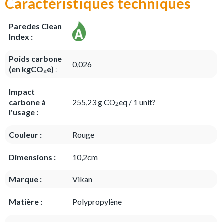
Caractéristiques techniques
Paredes Clean
Index :
Poids carbone
0,026
(en kgCO₂e) :
Impact
carbone à
255,23 g CO
eq / 1 unit?
2
l'usage :
Couleur :
Rouge
Dimensions :
10,2cm
Marque :
Vikan
Matière :
Polypropylène