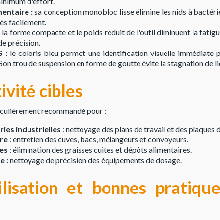
minimum d'effort.
mentaire :
sa conception monobloc lisse élimine les nids à bactéries.
rès facilement.
:
la forme compacte et le poids réduit de l'outil diminuent la fatigue
de précision.
 :
le coloris bleu permet une identification visuelle immédiate p
Son trou de suspension en forme de goutte évite la stagnation de li
ivité cibles
ticulièrement recommandé pour :
ries industrielles
: nettoyage des plans de travail et des plaques 
ire
: entretien des cuves, bacs, mélangeurs et convoyeurs.
les
: élimination des graisses cuites et dépôts alimentaires.
e :
nettoyage de précision des équipements de dosage.
ilisation et bonnes pratiqu