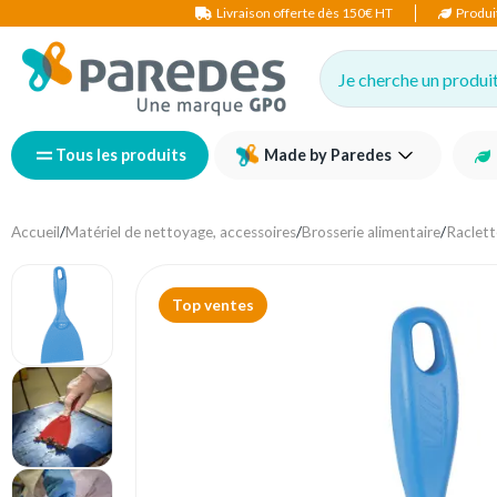
Livraison offerte dès 150€ HT
Produi
Je cherche un produit,
Tous les produits
Made by Paredes
Accueil
/
Matériel de nettoyage, accessoires
/
Brosserie alimentaire
/
Raclett
Top ventes