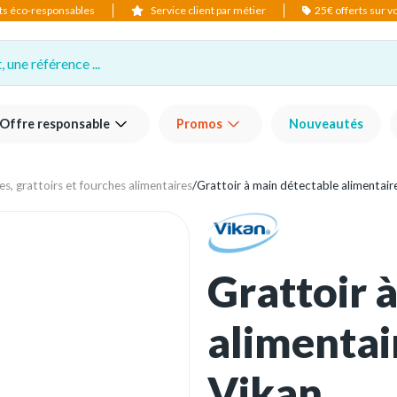
ts éco-responsables
Service client par métier
25€ offerts sur 
 une référence ...
Offre responsable
Promos
Nouveautés
es, grattoirs et fourches alimentaires
/
Grattoir à main détectable alimentai
Grattoir 
alimentai
Vikan