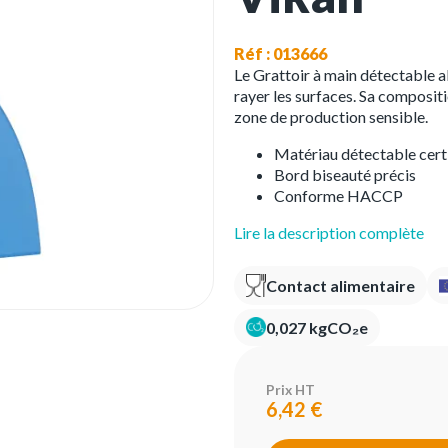
Réf : 013666
Le Grattoir à main détectable a
rayer les surfaces. Sa composit
zone de production sensible.
Matériau détectable cert
Bord biseauté précis
Conforme HACCP
Lire la description complète
Contact alimentaire
0,027 kgCO₂e
Prix HT
6,42 €