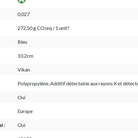
:
0,027
272,50 g CO
eq / 1 unit?
2
Bleu
10,2cm
Vikan
Polypropylène, Additif détectable aux rayons X et détec
Oui
Europe
l :
Oui