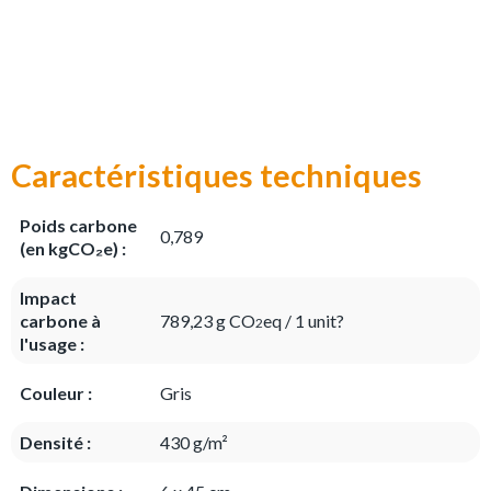
Caractéristiques techniques
Poids carbone
0,789
(en kgCO₂e) :
Impact
carbone à
789,23 g CO
eq / 1 unit?
2
l'usage :
Couleur :
Gris
Densité :
430 g/m²