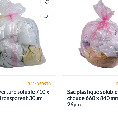
Réf : 850970
verture soluble 710 x
Sac plastique soluble
transparent 30µm
chaude 660 x 840 m
26µm