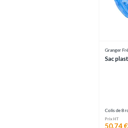
Granger Fr
Sac plas
Colis de 8 
Prix HT
50,74 €