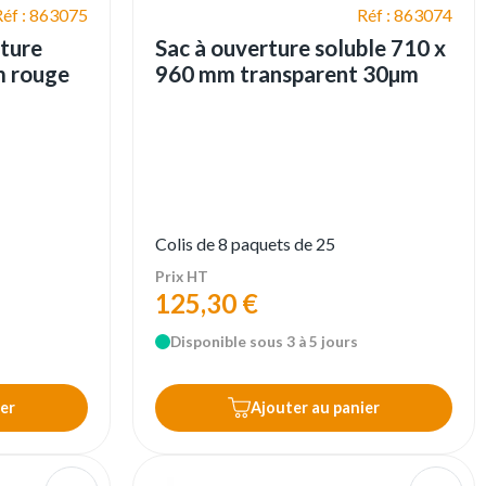
Réf : 863075
Réf : 863074
rture
Sac à ouverture soluble 710 x
m rouge
960 mm transparent 30µm
Colis de 8 paquets de 25
Prix HT
125,30 €
Disponible sous 3 à 5 jours
er
Ajouter au panier