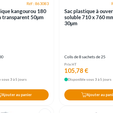
Réf : 863083
tique kangourou 180
Sac plastique à ouve
 transparent 50µm
soluble 710 x 760 m
30µm
00
Colis de 8 sachets de 25
Prix HT
105,78 €
 sous 3 à 5 jours
Disponible sous 3 à 5 jours
Ajouter au panier
Ajouter au pani