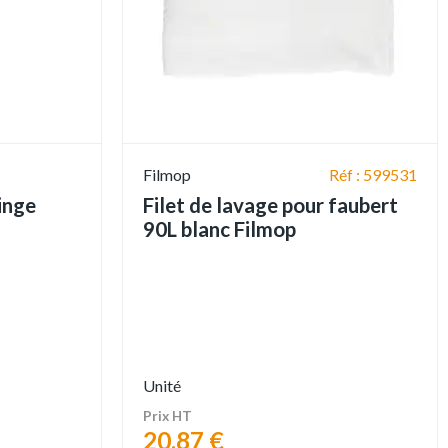
Filmop
Réf : 599531
linge
Filet de lavage pour faubert
90L blanc Filmop
Unité
Prix HT
20,87 €