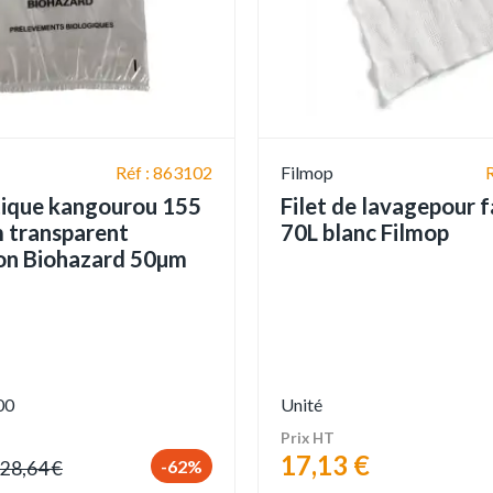
Réf : 863102
Filmop
tique kangourou 155
Filet de lavagepour 
 transparent
70L blanc Filmop
on Biohazard 50µm
00
Unité
Prix HT
17,13 €
-62%
28,64 €