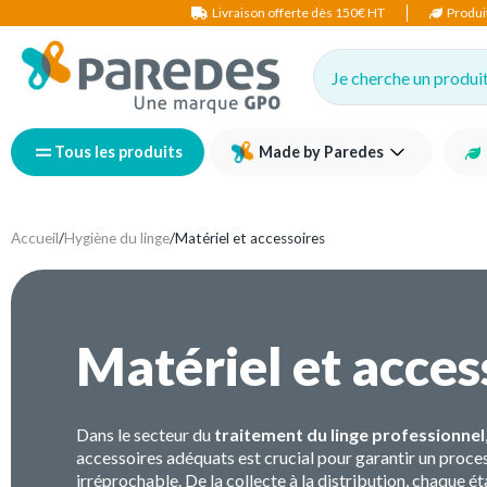
Livraison offerte dès 150€ HT
Produi
Je cherche un produit,
Tous les produits
Made by Paredes
Accueil
/
Hygiène du linge
/
Matériel et accessoires
Matériel et acces
Dans le secteur du
traitement du linge professionnel
accessoires adéquats est crucial pour garantir un proce
irréprochable. De la collecte à la distribution, chaque é