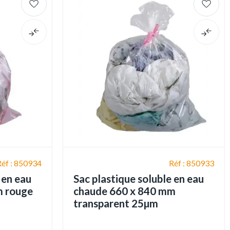
Réf : 850934
Réf : 850933
 en eau
Sac plastique soluble en eau
m rouge
chaude 660 x 840 mm
transparent 25µm