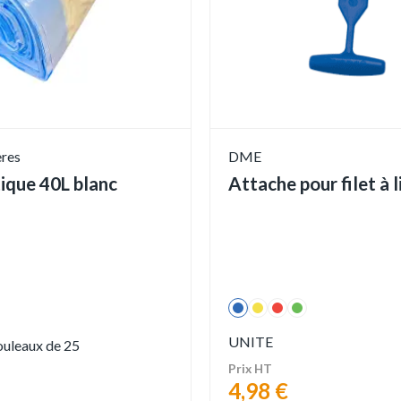
ères
DME
tique 40L blanc
Attache pour filet à 
UNITE
rouleaux de 25
Prix HT
4,98 €