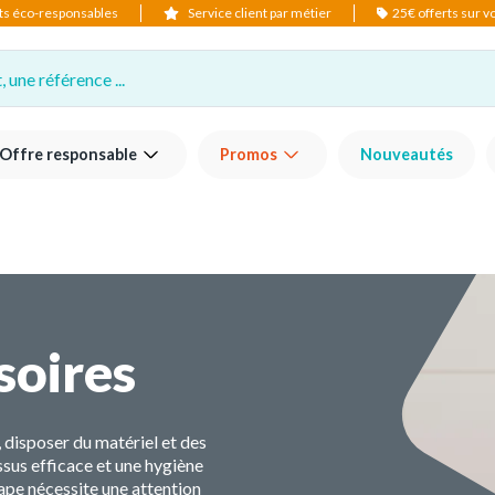
ts éco-responsables
Service client par métier
25€ offerts sur 
 une référence ...
Offre responsable
Promos
Nouveautés
soires
, disposer du matériel et des
ssus efficace et une hygiène
tape nécessite une attention