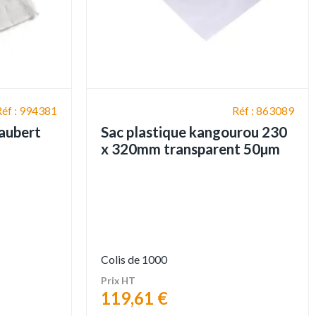
Réf : 994381
Réf : 863089
faubert
Sac plastique kangourou 230
x 320mm transparent 50µm
Colis de 1000
Prix HT
119,61 €