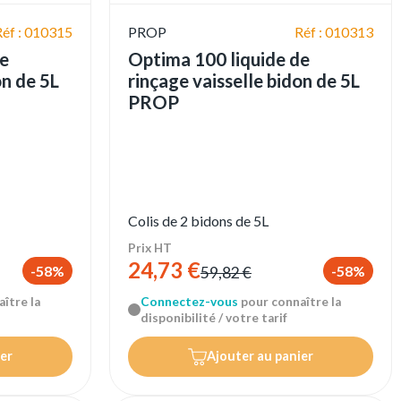
Réf : 010315
PROP
Réf : 010313
de
Optima 100 liquide de
on de 5L
rinçage vaisselle bidon de 5L
PROP
Colis de 2 bidons de 5L
Prix HT
24,73 €
-58%
-58%
59,82 €
ître la
Connectez-vous
pour connaître la
disponibilité / votre tarif
er
Ajouter au panier