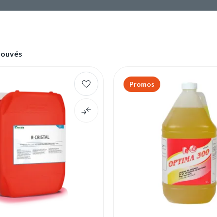
rouvés
Promos