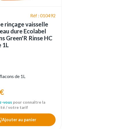
Réf : 010492
e rinçage vaisselle
eau dure Ecolabel
ns Green'R Rinse HC
e 1L
 flacons de 1L
 €
z-vous
pour connaître la
té / votre tarif
Ajouter au panier