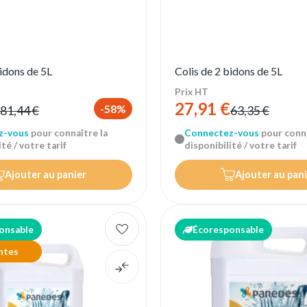
bidons de 5L
Colis de 2 bidons de 5L
Prix HT
27,91 €
-58%
81,44 €
63,35 €
z-vous
pour connaître la
Connectez-vous
pour conna
té / votre tarif
disponibilité / votre tarif
Ajouter au panier
Ajouter au pani
onsable
Écoresponsable
ntes