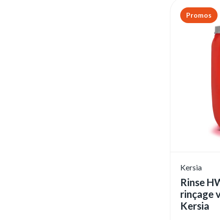
Promos
Kersia
Rinse H
rinçage v
Kersia