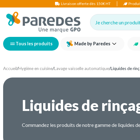
Livraison offerte dès 150€ HT
Produi
Je cherche un produit,
Tous les produits
Made by Paredes
Accueil
/
Hygiène en cuisine
/
Lavage vaisselle automatique
/
Liquides de rin
Liquides de rinça
Commandez les produits de notre gamme de liquides de rin