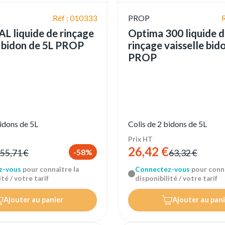
Réf : 010333
PROP
L liquide de rinçage
Optima 300 liquide 
e bidon de 5L PROP
rinçage vaisselle bid
PROP
bidons de 5L
Colis de 2 bidons de 5L
Prix HT
26,42 €
-58%
55,71 €
63,32 €
z-vous
pour connaître la
Connectez-vous
pour conna
té / votre tarif
disponibilité / votre tarif
Ajouter au panier
Ajouter au pani