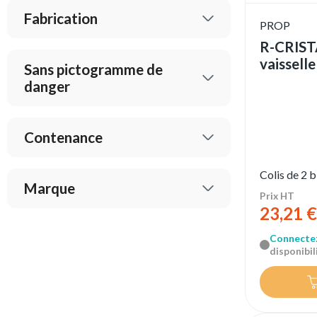
Fabrication
PROP
R-CRISTA
vaissell
Sans pictogramme de
danger
Contenance
Colis de 2 
Marque
Prix HT
23,21 €
Connecte
disponibili