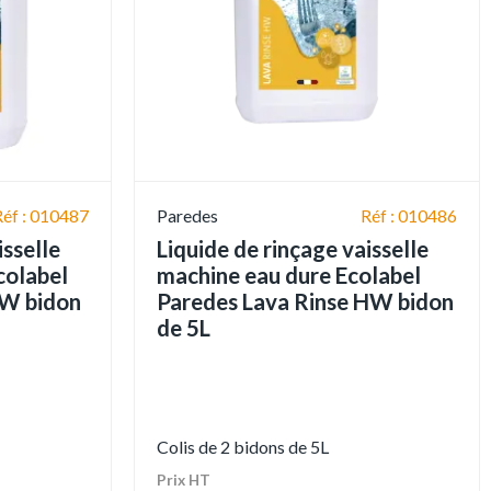
Réf : 010487
Paredes
Réf : 010486
isselle
Liquide de rinçage vaisselle
colabel
machine eau dure Ecolabel
SW bidon
Paredes Lava Rinse HW bidon
de 5L
Colis de 2 bidons de 5L
Prix HT