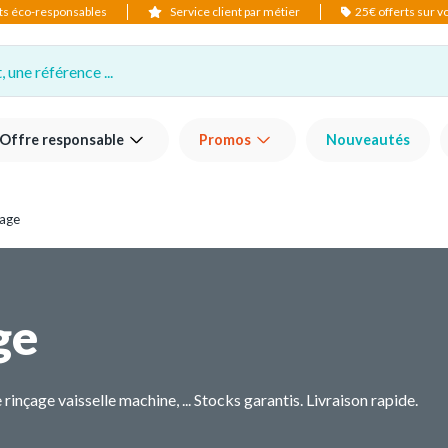
ts éco-responsables
Service client par métier
25€ offerts sur 
 une référence ...
Offre responsable
Promos
Nouveautés
çage
ge
çage vaisselle machine, ... Stocks garantis. Livraison rapide.