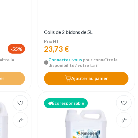
Colis de 2 bidons de 5L
Prix HT
23,73 €
-55%
ître la
Connectez-vous
pour connaître la
disponibilité / votre tarif
er
Ajouter au panier
Écoresponsable