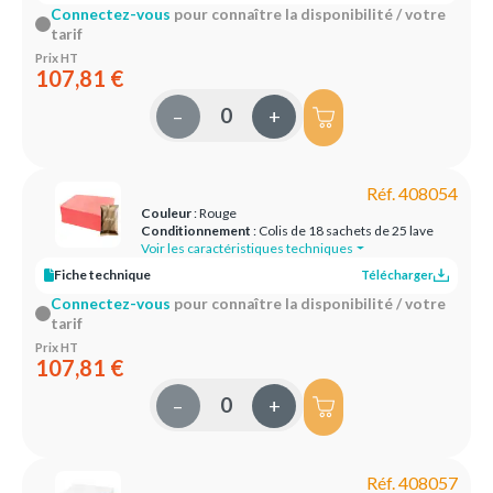
Connectez-vous
pour connaître la disponibilité / votre
tarif
Prix HT
107,81 €
–
+
Réf. 408054
Couleur
: Rouge
Conditionnement
: Colis de 18 sachets de 25 lave
Voir les caractéristiques techniques
Fiche technique
Télécharger
Connectez-vous
pour connaître la disponibilité / votre
tarif
Prix HT
107,81 €
–
+
Réf. 408057