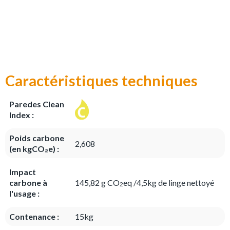
Caractéristiques techniques
Paredes Clean
Index :
Poids carbone
2,608
(en kgCO₂e) :
Impact
carbone à
145,82 g CO
eq /4,5kg de linge nettoyé
2
l'usage :
Contenance :
15kg