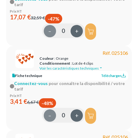
tarif
Prix HT
17,07 €
32,59 €
-47%
–
+
Réf. 025106
Couleur
: Orange
Conditionnement
: Lot de 4 clips
Voir les caractéristiques techniques
Fiche technique
Télécharger
Connectez-vous
pour connaître la disponibilité / votre
tarif
Prix HT
3,41 €
6,67 €
-48%
–
+
Réf. 025106