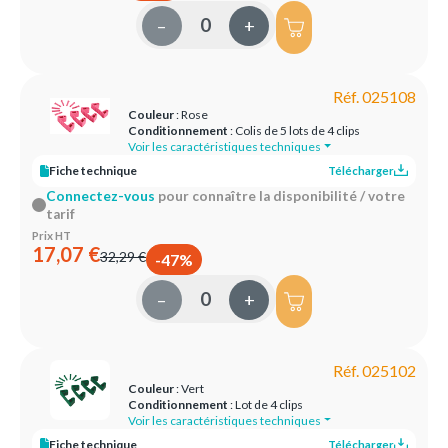
–
+
Réf. 025108
Couleur
: Rose
Conditionnement
: Colis de 5 lots de 4 clips
Voir les caractéristiques techniques
Fiche technique
Télécharger
Connectez-vous
pour connaître la disponibilité / votre
tarif
Prix HT
17,07 €
32,29 €
-47%
–
+
Réf. 025102
Couleur
: Vert
Conditionnement
: Lot de 4 clips
Voir les caractéristiques techniques
Fiche technique
Télécharger