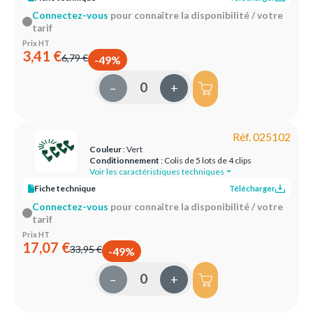
Connectez-vous
pour connaître la disponibilité / votre
tarif
Prix HT
3,41 €
6,79 €
-49%
–
+
Réf. 025102
Couleur
: Vert
Conditionnement
: Colis de 5 lots de 4 clips
Voir les caractéristiques techniques
Fiche technique
Télécharger
Connectez-vous
pour connaître la disponibilité / votre
tarif
Prix HT
17,07 €
33,95 €
-49%
–
+