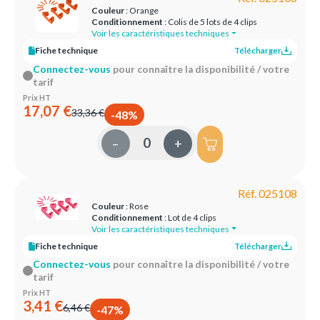
Couleur
: Orange
Conditionnement
: Colis de 5 lots de 4 clips
Voir les caractéristiques techniques
Fiche technique
Télécharger
Connectez-vous
pour connaître la disponibilité / votre
tarif
Prix HT
17,07 €
33,36 €
-48%
–
+
Réf. 025108
Couleur
: Rose
Conditionnement
: Lot de 4 clips
Voir les caractéristiques techniques
Fiche technique
Télécharger
Connectez-vous
pour connaître la disponibilité / votre
tarif
Prix HT
3,41 €
6,46 €
-47%