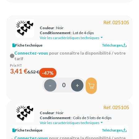
Réf. 025105
Couleur
: Noir
Conditionnement
: Lot de 4 clips
Voir les caractéristiques techniques
Fiche technique
Télécharger
Connectez-vous
pour connaître la disponibilité / votre
tarif
Prix HT
3,41 €
6,52 €
-47%
–
+
Réf. 025105
Couleur
: Noir
Conditionnement
: Colis de 5 lots de 4 clips
Voir les caractéristiques techniques
Fiche technique
Télécharger
Connectez-vous
pour connaître la disponibilité / votre