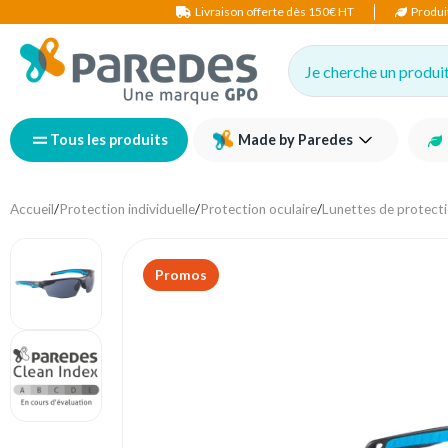
Livraison offerte dès 150€ HT
Produi
Je cherche un produit,
Tous les produits
Made by Paredes
Accueil
/
Protection individuelle
/
Protection oculaire
/
Lunettes de protect
Promos