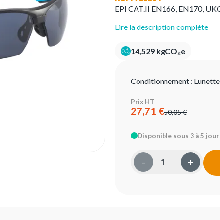
EPI CAT.II EN166, EN170, UK
Lire la description complète
14,529 kgCO₂e
Conditionnement :
Lunette
Prix HT
27,71 €
50,05 €
Disponible sous 3 à 5 jour
–
+