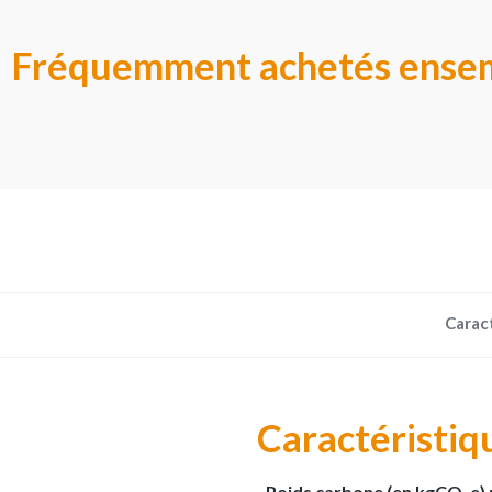
Fréquemment achetés ense
Carac
Caractéristiq
Poids carbone (en kgCO₂e) 