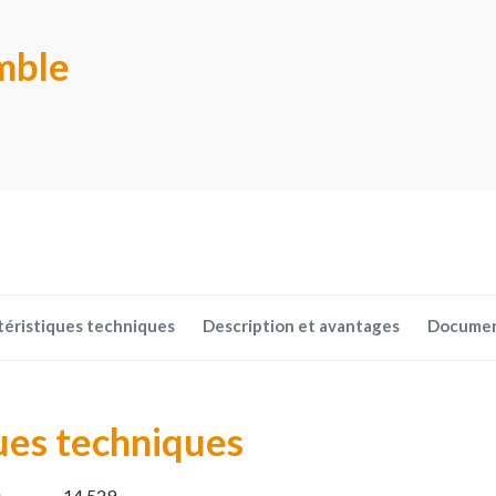
mble
téristiques techniques
Description et avantages
Docume
ues techniques
:
14,529