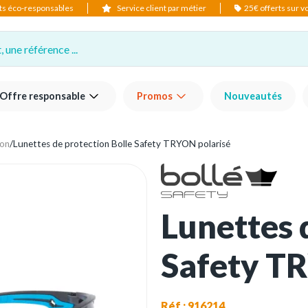
ts éco-responsables
Service client par métier
25€ offerts sur 
 une référence ...
Offre responsable
Promos
Nouveautés
ion
/
Lunettes de protection Bolle Safety TRYON polarisé
Lunettes 
Safety T
Réf : 916214