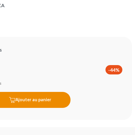
CA
s
-44%
s
Ajouter au panier