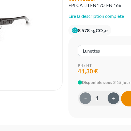
EPI CAT.II EN170, EN 166
Lire la description complète
8,578 kgCO₂e
Prix HT
41,30 €
Disponible sous 3 à 5 jour
–
+