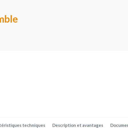
mble
téristiques techniques
Description et avantages
Docume