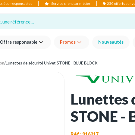
ts éco-responsables
Service client par métier
25€ offerts sur 
 une référence ...
Offre responsable
Promos
Nouveautés
ion
/
Lunettes de sécurité Univet STONE - BLUE BLOCK
Lunettes 
STONE - 
Réf : 916217