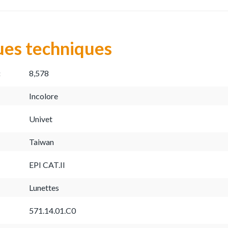
ues techniques
:
8,578
Incolore
Univet
Taiwan
EPI CAT.II
Lunettes
571.14.01.C0