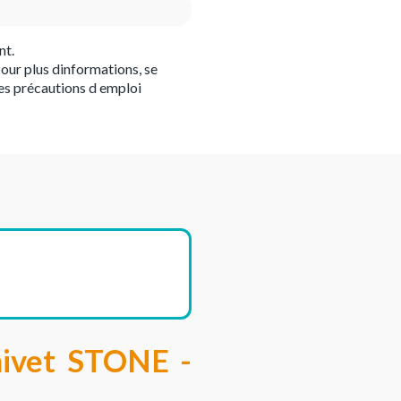
nt.
our plus dinformations, se
es précautions d emploi
nivet STONE -